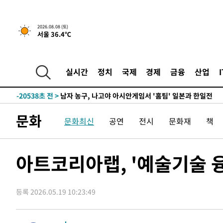
2026.08.08 (토)
서울 36.4℃
1시간 전 >
[속보]뉴욕증시 상승 마감…S&P 0.6% 나스닥 1.3%↑
-29187초 전 >
강릉에 시간당 81.4㎜ 물폭탄…도로 잠기고 담벼락 붕괴
-25294초 전 >
백운산서 80년근 천종산삼 9뿌리 발견…감정가 1.3억원
실시간
정치
국제
경제
금융
산업
-23004초 전 >
선재도서 해루질 나섰다 실종 60대, 닷새 만에 숨진 채 발
-20538초 전 >
남자 농구, 나고야 아시안게임서 '홈팀' 일본과 한일전
-19914초 전 >
여수 오동도 해상서 모터보트 전복…1명 사망·1명 실종
문화
문화최신
공연
전시
문화재
책
-16141초 전 >
극한폭염 한풀 꺾이지만…'낮 최고 35도' 무더위, 열대야
주 날씨]
-13159초 전 >
축구협회 "압수수색·성접대 논란 사과…쇄신의 기회로 
-11676초 전 >
[속보]'압수수색·성접대 논란' 축구협회 "실망과 걱정 
아트코리아랩, '예술기술 
송"
-297초 전 >
'최고 37도' 폭염 지속…강원동해안 최대 150㎜ 비
1시간 전 >
[속보]뉴욕증시 상승 마감…S&P 0.6% 나스닥 1.3%↑
등록 2026.05.19 10:23:49
-29187초 전 >
강릉에 시간당 81.4㎜ 물폭탄…도로 잠기고 담벼락 붕괴
-25294초 전 >
백운산서 80년근 천종산삼 9뿌리 발견…감정가 1.3억원
-23004초 전 >
선재도서 해루질 나섰다 실종 60대, 닷새 만에 숨진 채 발