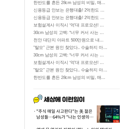
"주식 매일 사고판다"는 美 젊은
남성들…64%가 "나는 인생의
패배자“