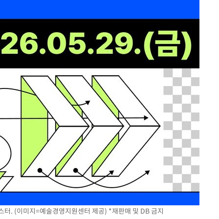
포스터. (이미지=예술경영지원센터 제공) *재판매 및 DB 금지