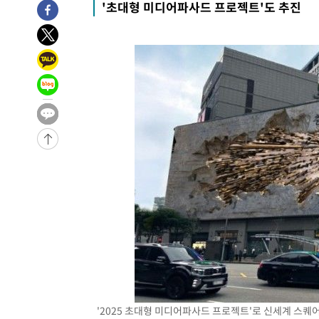
'초대형 미디어파사드 프로젝트'도 추진
-20538초 전 >
남자 농구, 나고야 아시안게임서 '홈팀' 일본과 한일전
-19914초 전 >
여수 오동도 해상서 모터보트 전복…1명 사망·1명 실종
-16141초 전 >
극한폭염 한풀 꺾이지만…'낮 최고 35도' 무더위, 열대야
주 날씨]
-13159초 전 >
축구협회 "압수수색·성접대 논란 사과…쇄신의 기회로 
-11676초 전 >
[속보]'압수수색·성접대 논란' 축구협회 "실망과 걱정 
송"
-297초 전 >
'최고 37도' 폭염 지속…강원동해안 최대 150㎜ 비
1시간 전 >
[속보]뉴욕증시 상승 마감…S&P 0.6% 나스닥 1.3%↑
'2025 초대형 미디어파사드 프로젝트'로 신세계 스퀘어