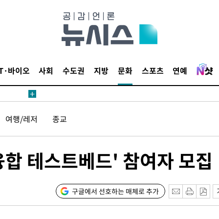
IT·바이오
사회
수도권
지방
문화
스포츠
연예
견
여행/레저
종교
 계속[다음
삼겠다"
안겨드려 죄
융합 테스트베드' 참여자 모집
구글에서 선호하는 매체로 추가
견