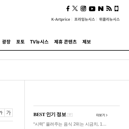
사이 해답 찾았죠"…알을
깨고 나온 '초자아'
K-Artprice
프라임뉴시스
위클리뉴시스
광장
포토
TV뉴시스
제휴 콘텐츠
제보