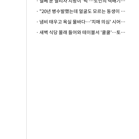
· 엘베 문 열리자 지팡이 '퍽'…노인의 택배기사 폭행 이유
· "20년 병수발했는데 얼굴도 모르는 동생이 유산 절반을"…배다른 형제 상속권 있을까
· 냄비 태우고 욕실 물바다…'치매 의심' 시어머니 검사 권유했다가 '날벼락'
· 새벽 식당 몰래 들어와 테이블서 '쿨쿨'…토사물 남기고 사라진 남성