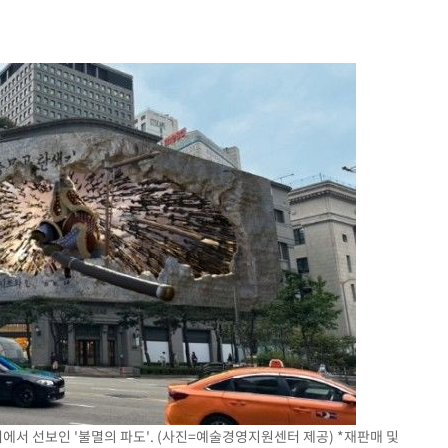
 계속[다음
삼겠다"
안겨드려 죄
에서 선보인 '불멸의 파도'. (사진=예술경영지원센터 제공) *재판매 및