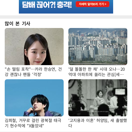
많이 본 기사
"손 떨림 포착"…카라 한승연, 건
'덜 똘똘한 한 채' 시대 오나…20
강 괜찮나 팬들 '걱정'
억대 아파트에 쏠리는 관심[세제
개편, 그 이후②]
김희철, 거꾸로 걸린 광복절 태극
'고지용과 이혼' 허양임, 새 출발했
기 현수막에 "X돌았네"
다