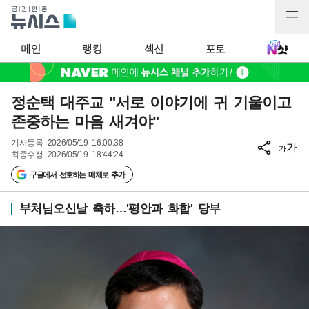
메인
랭킹
섹션
포토
정순택 대주교 "서로 이야기에 귀 기울이고
존중하는 마음 새겨야"
기사등록
2026/05/19 16:00:38
가
가
최종수정
2026/05/19 18:44:24
구글에서 선호하는 매체로 추가
부처님오신날 축하…'평안과 화합' 당부