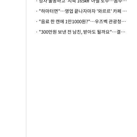
· 정차 불응하고 '시속 165㎞' 아찔 도주…음주운전자 체포
· "하마터면"…영업 끝나자마자 '와르르' 카페 테라스 덮친 대리석 외벽
· "음료 한 캔에 1만1000원?"…우즈벡 관광청까지 나섰다, 유튜버 폭로 후폭풍
· "300만원 보낸 전 남친, 받아도 될까요"…결혼 앞둔 예비신부의 뜻밖 고충