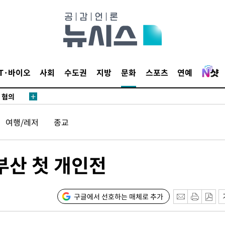
어"
·당황'
IT·바이오
사회
수도권
지방
문화
스포츠
연예
'
 혐의
여행/레저
종교
감
 포착
부산 첫 개인전
라하라 격파
꺾인다"
 위협"
구글에서 선호하는 매체로 추가
 수용할까
 불가피"