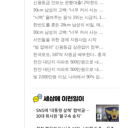
SNS에 '대통령 살해' 협박글…
30대 회사원 '불구속 송치'