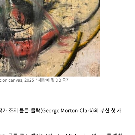
꺾인다"
 위협"
 수용할까
 불가피"
등 압수수색
월 중 예상
crylic on canvas, 2025 *재판매 및 DB 금지
조지 몰튼-클락(George Morton-Clark)의 부산 첫 개