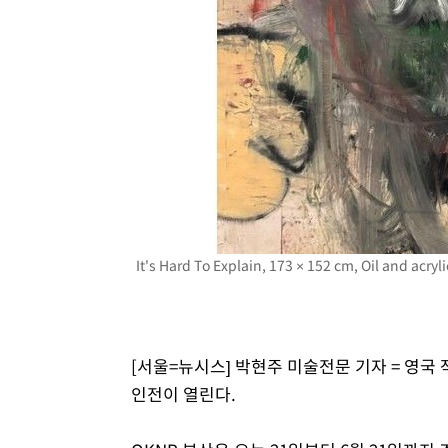
-11345초 전 >
내일까지 39도 '펄펄'…기상청 "태풍 지나며 폭염 잠시 
-10982초 전 >
트럼프, 한국계 진보 주지사 후보 맹공…"공산주의가 최대
-10960초 전 >
"美간섭에 합의 지연"…트럼프, '이란 호르무즈 통제권'
-7480초 전 >
[속보]산업장관 "李정부, 원전 반대 안해…안정 전력 위해
-6177초 전 >
[속보]경찰, '홍명보 선임 논란' 대한축구협회·축구회관 
-5564초 전 >
[속보]산업장관 "美무역법 제301조 과잉생산 결과 발표 8
It's Hard To Explain, 173 × 152 cm, Oil and a
[서울=뉴시스] 박현주 미술전문 기자 = 영국 작가 
인전이 열린다.