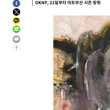
OKNP, 21일부터 아트부산 시즌 맞춰
-6157초 전 >
[속보]경찰, '홍명보 선임 논란' 대한축구협회·축구회관 
-5544초 전 >
[속보]산업장관 "美무역법 제301조 과잉생산 결과 발표 8
-32128초 전 >
日방위성, 北이 동해로 쏜 발사체는 탄도미사일 가능성
-30558초 전 >
[속보] SKT, 에이닷 서비스 장애 발생…"원인 파악 중"
-29964초 전 >
[속보]합참 "북, 동해상으로 미상 발사체 발사"
-29360초 전 >
'낮 최고 39도' 불볕더위…한밤 열대야도 계속[내일날씨]
-29319초 전 >
[속보]7~9일 프로야구 3연전도 폭염 취소…11일 재개
-28981초 전 >
"韓 외환시장 개입 관측 배경엔 美의 대한국 무역적자 있
-28808초 전 >
'월드컵 탈락 후폭풍' 축구협회…초유의 압수수색에 '충격
-28648초 전 >
서울 낮 37.9도, 올여름 최고치 경신…영등포 순간 '40도
-28210초 전 >
[속보]종합특검, 대검 추가 압수수색…내란 중요임무종사
-24305초 전 >
[속보]코스닥, 800p 회복…0.26% 오른 801.67 마감
-24235초 전 >
[속보]코스피, 301.88포인트(4.58%) 내린 6296.38 마
-24100초 전 >
[속보]원·달러 환율, 0.7원 내린 1423.8원 마감
-21699초 전 >
"여기 떨어졌다"…다누리, 스페이스X 로켓 달 충돌 흔적
-18744초 전 >
손흥민, 5경기 연속골 실패…LAFC는 승부차기 끝 과달