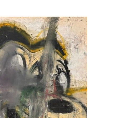
등 압수수색
월 중 예상
어"
·당황'
'
 혐의
감
 포착
라하라 격파