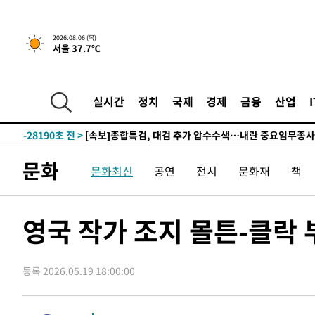
-29944초 전 >
[속보]합참 "북, 동해상으로 미상 발사체 발사"
-29340초 전 >
'낮 최고 39도' 불볕더위…한밤 열대야도 계속[내일날씨]
2026.08.06 (목)
서울 37.7℃
-29299초 전 >
[속보]7~9일 프로야구 3연전도 폭염 취소…11일 재개
-28961초 전 >
"韓 외환시장 개입 관측 배경엔 美의 대한국 무역적자 있
-28788초 전 >
'월드컵 탈락 후폭풍' 축구협회…초유의 압수수색에 '충격
실시간
정치
국제
경제
금융
산업
-28628초 전 >
서울 낮 37.9도, 올여름 최고치 경신…영등포 순간 '40도
-28190초 전 >
[속보]종합특검, 대검 추가 압수수색…내란 중요임무종사
-24285초 전 >
[속보]코스닥, 800p 회복…0.26% 오른 801.67 마감
문화
문화최신
공연
전시
문화재
책
-24215초 전 >
[속보]코스피, 301.88포인트(4.58%) 내린 6296.38 마
-24080초 전 >
[속보]원·달러 환율, 0.7원 내린 1423.8원 마감
-21679초 전 >
"여기 떨어졌다"…다누리, 스페이스X 로켓 달 충돌 흔적
영국 작가 조지 몰튼-클락 
-18724초 전 >
손흥민, 5경기 연속골 실패…LAFC는 승부차기 끝 과달
-11325초 전 >
내일까지 39도 '펄펄'…기상청 "태풍 지나며 폭염 잠시 
등록 2026.05.19 18:00:00
-10962초 전 >
트럼프, 한국계 진보 주지사 후보 맹공…"공산주의가 최대
-10940초 전 >
"美간섭에 합의 지연"…트럼프, '이란 호르무즈 통제권'
-7460초 전 >
[속보]산업장관 "李정부, 원전 반대 안해…안정 전력 위해