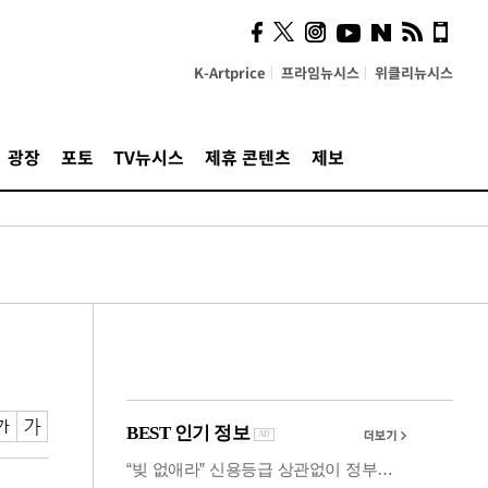
의견, 국토부·LH에 충실히
전달할 것"
K-Artprice
프라임뉴시스
위클리뉴시스
광장
포토
TV뉴시스
제휴 콘텐츠
제보