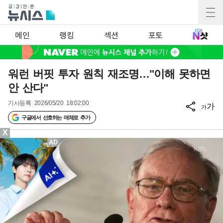
메인
랭킹
섹션
포토
워런 버핏 투자 원칙 재조명…"이해 못하면
안 산다"
기사등록
2026/05/20 18:02:00
가
가
구글에서 선호하는 매체로 추가
X