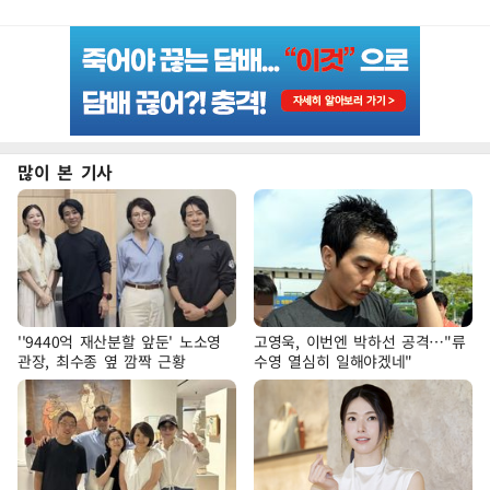
많이 본 기사
''9440억 재산분할 앞둔' 노소영
고영욱, 이번엔 박하선 공격…"류
관장, 최수종 옆 깜짝 근황
수영 열심히 일해야겠네"