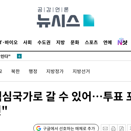
마감 다우
감
 포착
IT·바이오
사회
수도권
지방
문화
스포츠
연예
라하라 격파
꺾인다"
 위협"
교
북한
행정
지방정가
지방선거
 수용할까
해 불가피"
등 압수수
핵심국가로 갈 수 있어…투표 
월 중 예
"
구글에서 선호하는 매체로 추가