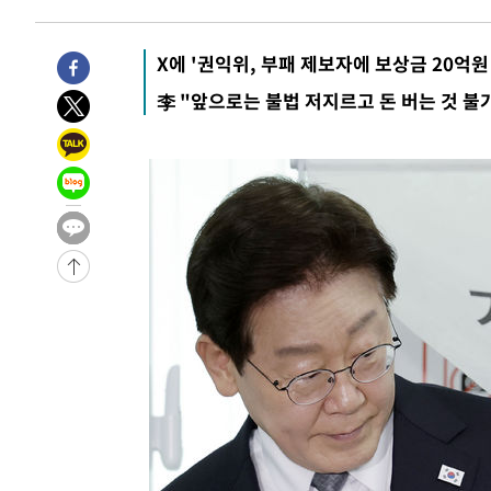
-7621초 전 >
[속보]코스피, 119.51포인트(1.81%) 내린 6478.75 개장
-4068초 전 >
6월 경상수지 497.3억 달러…두 달 연속 사상 최대
X에 '권익위, 부패 제보자에 보상금 20억원
-4019초 전 >
서울 낮 39도 '폭염중대경보'…40도 관측 가능성도
李 "앞으로는 불법 저지르고 돈 버는 것 불
-1381초 전 >
미 워싱턴주 스포캔 시의 통제불능 3개 산불, 방화선 일부 
1시간 전 >
[속보] 호르무즈 해협 이란-오만 협상 기대속 뉴욕증시 혼조 
0.49%↑
-31186초 전 >
[속보]코스닥, 800p 회복…0.26% 오른 801.67 마감
-31116초 전 >
[속보]코스피, 301.88포인트(4.58%) 내린 6296.38 마
-30981초 전 >
[속보]원·달러 환율, 0.7원 내린 1423.8원 마감
-28580초 전 >
"여기 떨어졌다"…다누리, 스페이스X 로켓 달 충돌 흔적
-25625초 전 >
손흥민, 5경기 연속골 실패…LAFC는 승부차기 끝 과달
-18226초 전 >
내일까지 39도 '펄펄'…기상청 "태풍 지나며 폭염 잠시 
-17863초 전 >
트럼프, 한국계 진보 주지사 후보 맹공…"공산주의가 최대
-17841초 전 >
"美간섭에 합의 지연"…트럼프, '이란 호르무즈 통제권'
-14361초 전 >
[속보]산업장관 "李정부, 원전 반대 안해…안정 전력 위
-13058초 전 >
[속보]경찰, '홍명보 선임 논란' 대한축구협회·축구회관 
색
-12445초 전 >
[속보]산업장관 "美무역법 제301조 과잉생산 결과 발표 8