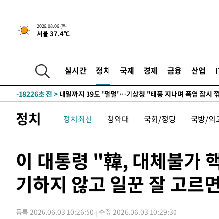
1시간 전 >
[속보] 호르무즈 해협 이란-오만 협상 기대속 뉴욕증시 혼조 
0.49%↑
-31186초 전 >
[속보]코스닥, 800p 회복…0.26% 오른 801.67 마감
2026.08.06 (목)
서울 37.4℃
-31116초 전 >
[속보]코스피, 301.88포인트(4.58%) 내린 6296.38 마
-30981초 전 >
[속보]원·달러 환율, 0.7원 내린 1423.8원 마감
-28580초 전 >
"여기 떨어졌다"…다누리, 스페이스X 로켓 달 충돌 흔적
실시간
정치
국제
경제
금융
산업
-25625초 전 >
손흥민, 5경기 연속골 실패…LAFC는 승부차기 끝 과달
-18226초 전 >
내일까지 39도 '펄펄'…기상청 "태풍 지나며 폭염 잠시 
-17863초 전 >
트럼프, 한국계 진보 주지사 후보 맹공…"공산주의가 최대
정치
정치최신
청와대
국회/정당
국방/외
-17841초 전 >
"美간섭에 합의 지연"…트럼프, '이란 호르무즈 통제권'
-14361초 전 >
[속보]산업장관 "李정부, 원전 반대 안해…안정 전력 위
-13058초 전 >
[속보]경찰, '홍명보 선임 논란' 대한축구협회·축구회관 
이 대통령 "韓, 대체불가 
색
-12445초 전 >
[속보]산업장관 "美무역법 제301조 과잉생산 결과 발표 8
상
기하지 않고 일꾼 잘 고르면
-12238초 전 >
[속보]코스피 매도사이드카 발동…4%대 급락
-11510초 전 >
[속보]전남광주 초대 시민추천 부시장에 백승주·윤난실
-9071초 전 >
서울 열대야 15일째 지속…비공식 '초열대야' 30도 넘어
등록 2026.06.03 10:26:50
수정 2026.06.03 10:29:30
-7638초 전 >
[속보]코스닥, 2.15포인트(0.27%) 내린 797.44 출발