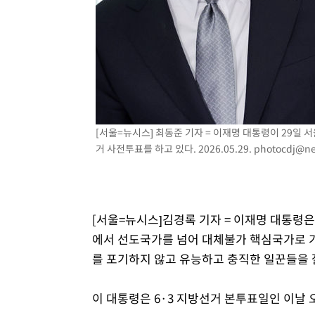
상
-12238초 전 >
[속보]코스피 매도사이드카 발동…4%대 급락
-11510초 전 >
[속보]전남광주 초대 시민추천 부시장에 백승주·윤난실
-9071초 전 >
서울 열대야 15일째 지속…비공식 '초열대야' 30도 넘어
-7638초 전 >
[속보]코스닥, 2.15포인트(0.27%) 내린 797.44 출발
-7621초 전 >
[속보]코스피, 119.51포인트(1.81%) 내린 6478.75 개장
-4068초 전 >
6월 경상수지 497.3억 달러…두 달 연속 사상 최대
[서울=뉴시스] 최동준 기자 = 이재명 대통령이 29일
-4019초 전 >
서울 낮 39도 '폭염중대경보'…40도 관측 가능성도
거 사전투표를 하고 있다. 2026.05.29.
photocdj@ne
-1381초 전 >
미 워싱턴주 스포캔 시의 통제불능 3개 산불, 방화선 일부 
1시간 전 >
[속보] 호르무즈 해협 이란-오만 협상 기대속 뉴욕증시 혼조 
0.49%↑
[서울=뉴시스]김경록 기자 = 이재명 대통령
에서 선도국가를 넘어 대체불가 핵심국가로 가야
를 포기하지 않고 유능하고 충직한 일꾼들을 
이 대통령은 6·3 지방선거 본투표일인 이날 오