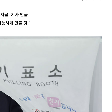
 지급' 기사 언급
가능하게 만들 것"
구축
마감 다우
감
 포착
라하라 격파
꺾인다"
 위협"
 수용할까
해 불가피"
등 압수수
월 중 예