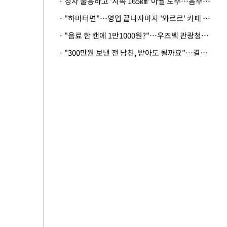
· 정차 불응하고 '시속 165㎞' 아찔 도주…음주운전자 체포
· "하마터면"…영업 끝나자마자 '와르르' 카페 테라스 덮친 대리석 외벽
· "음료 한 캔에 1만1000원?"…우즈벡 관광청까지 나섰다, 유튜버 폭로 후폭풍
· "300만원 보낸 전 남친, 받아도 될까요"…결혼 앞둔 예비신부의 뜻밖 고충