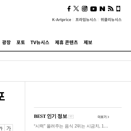
"5·8·9호선 출퇴근 혼잡,
정부 국비지원 필요"
K-Artprice
프라임뉴시스
위클리뉴시스
광장
포토
TV뉴시스
제휴 콘텐츠
제보
포