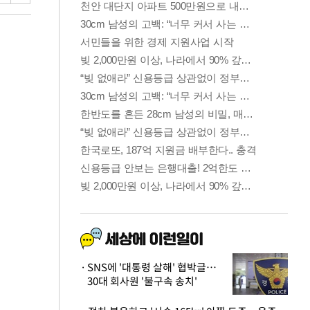
SNS에 '대통령 살해' 협박글…
30대 회사원 '불구속 송치'