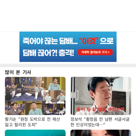
많이 본 기사
황기순 "원정 도박으로 전 재산
정보석 "황정음 전 남편 서글서글
잃고 필리핀 도피"
한 인상이었는데…"