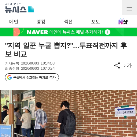
메인
랭킹
섹션
포토
"지역 일꾼 누굴 뽑지?"…투표직전까지 후
보 비교
기사등록
2026/06/03 10:34:08
가
가
최종수정
2026/06/03 10:40:24
구글에서 선호하는 매체로 추가