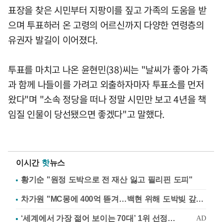
표장을 찾은 시민부터 지팡이를 짚고 가족의 도움을 받
으며 투표하러 온 고령의 어르신까지 다양한 연령층의
유권자 발길이 이어졌다.
투표를 마치고 나온 윤현민(38)씨는 "날씨가 좋아 가족
과 함께 나들이를 가려고 외출하자마자 투표소를 먼저
왔다"며 "소속 정당을 떠나 정말 시민만 보고 4년을 책
임질 인물이 당선됐으면 좋겠다"고 말했다.
이시간
핫
뉴스
황기순 "원정 도박으로 전 재산 잃고 필리핀 도피"
차가원 "MC몽에 400억 뜯겨…백현 위해 도박빚 갚아줘"