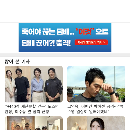
많이 본 기사
''9440억 재산분할 앞둔' 노소영
고영욱, 이번엔 박하선 공격…"류
관장, 최수종 옆 깜짝 근황
수영 열심히 일해야겠네"