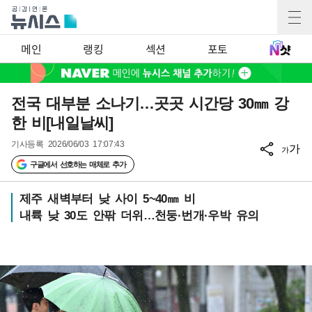
메인
랭킹
섹션
포토
전국 대부분 소나기…곳곳 시간당 30㎜ 강
한 비[내일날씨]
기사등록
2026/06/03 17:07:43
가
가
구글에서 선호하는 매체로 추가
제주 새벽부터 낮 사이 5~40㎜ 비
내륙 낮 30도 안팎 더위…천둥·번개·우박 유의