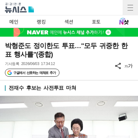
메인
랭킹
섹션
포토
박형준도 정이한도 투표…"모두 귀중한 한
표 행사를"(종합)
기사등록
2026/06/03 17:34:12
가
가
구글에서 선호하는 매체로 추가
전재수 후보는 사전투표 마쳐