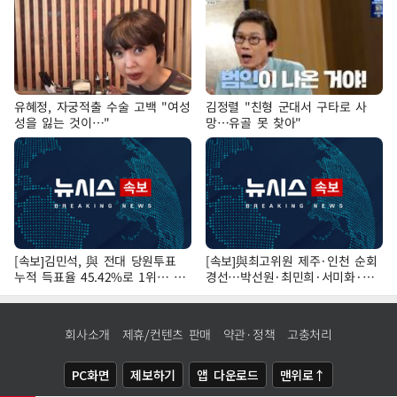
유혜정, 자궁적출 수술 고백 "여성
김정렬 "친형 군대서 구타로 사
성을 잃는 것이…"
망…유골 못 찾아"
[속보]김민석, 與 전대 당원투표
[속보]與최고위원 제주·인천 순회
누적 득표율 45.42%로 1위… 정
경선…박선원·최민희·서미화·한
청래 44.56%
민수·김용 순
회사소개
제휴/컨텐츠 판매
약관·정책
고충처리
PC화면
제보하기
앱 다운로드
맨위로↑