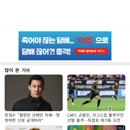
많이 본 기사
한정수 "황정민 선배만 피해…떳
LAFC 손흥민, 리그스컵 톨루카전
떳하면 신분 공개하라"
선발 출격…득점포 재가동 도전