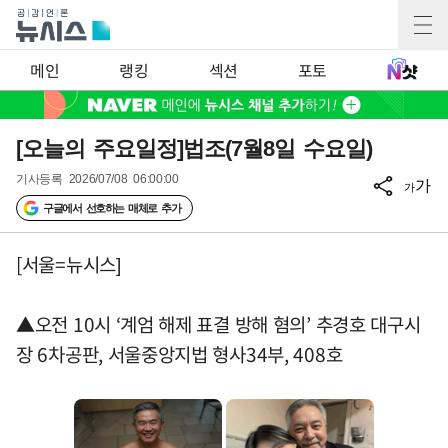
메인
랭킹
섹션
포토
[오늘의 주요일정]법조(7월8일 수요일)
기사등록
2026/07/08 06:00:00
가
가
구글에서 선호하는 매체로 추가
[서울=뉴시스]
▲오전 10시 ‘계엄 해제 표결 방해 혐의’ 추경호 대구시
장 6차공판, 서울중앙지법 형사34부, 408호