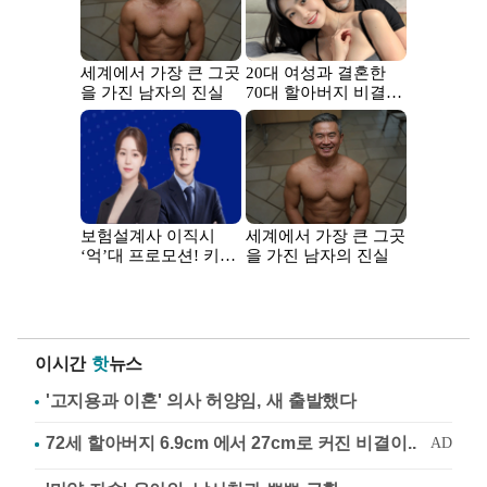
이시간
핫
뉴스
'고지용과 이혼' 의사 허양임, 새 출발했다