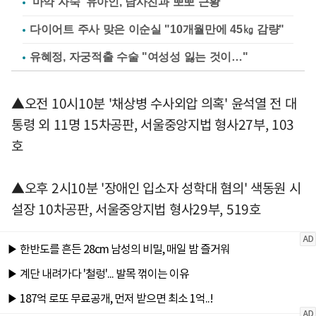
'마약 자숙' 유아인, 남사친과 뽀뽀 근황
다이어트 주사 맞은 이순실 "10개월만에 45㎏ 감량"
유혜정, 자궁적출 수술 "여성성 잃는 것이…"
▲오전 10시10분 '채상병 수사외압 의혹' 윤석열 전 대
통령 외 11명 15차공판, 서울중앙지법 형사27부, 103
호
▲오후 2시10분 '장애인 입소자 성학대 혐의' 색동원 시
설장 10차공판, 서울중앙지법 형사29부, 519호