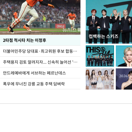
컴백하는 스키즈
이번주 국회에는 무슨 일
2타점 적시타 치는 이정후
더불어민주당 당대표·최고위원 후보 합동연설회
주택용지 검토 알려지자... 신속히 늘어선 '근조화환'
안드레예바에게 서브하는 페르난데스
폭우에 무너진 강릉 교동 주택 담벼락