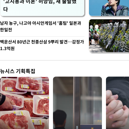
'고지용과 이혼' 허양임, 새 출발했
다
남자 농구, 나고야 아시안게임서 '홈팀' 일본과
한일전
백운산서 80년근 천종산삼 9뿌리 발견…감정가
1.3억원
뉴시스 기획특집