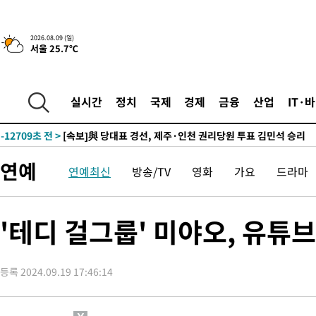
10시간 전 >
[속보]뉴욕증시 상승 마감…S&P 0.6% 나스닥 1.3%↑
-22958초 전 >
이란 "호르무즈 재개방 합의 근접…美 배상 선행돼야"
2026.08.09 (일)
서울 25.7℃
-14005초 전 >
[속보]與최고위원 제주·인천 순회경선…박선원·최민희·서미
한민수·김용 순
-13958초 전 >
[속보]김민석, 與 전대 당원투표 누적 득표율 45.42%로 1위…
청래 44.56%
-13240초 전 >
[속보]與 대표 경선 제주·인천 당원투표…金 47.75%·鄭
실시간
정치
국제
경제
금융
산업
IT·
42.08%·宋 10.17%
-12774초 전 >
이강인 "아틀레티코 이적 기뻐…등번호 7번 의미보단 팀 위해 
것"
-12709초 전 >
[속보]與 당대표 경선, 제주·인천 권리당원 투표 김민석 승리
-6483초 전 >
낮 최고 35도 '무더위'…동해안 시간당 30㎜ '강한 비'[내일날씨
연예
연예최신
방송/TV
영화
가요
드라마
-5753초 전 >
[속보]이강인 "감독님이 원하는 마음 느꼈고, 많은 트로피 원해 
레티코 이적"
-5535초 전 >
수도권 40도 육박 '펄펄'…동해안 일부 지역엔 호의주의보
-4504초 전 >
온열질환 사망자 3명 늘어…누적 환자 3000명 돌파
'테디 걸그룹' 미야오, 유튜브
25분 전 >
강릉에 시간당 81.4㎜ 물폭탄…도로 잠기고 담벼락 붕괴
1시간 전 >
백운산서 80년근 천종산삼 9뿌리 발견…감정가 1.3억원
등록 2024.09.19 17:46:14
2시간 전 >
선재도서 해루질 나섰다 실종 60대, 닷새 만에 숨진 채 발견
2시간 전 >
남자 농구, 나고야 아시안게임서 '홈팀' 일본과 한일전
3시간 전 >
여수 오동도 해상서 모터보트 전복…1명 사망·1명 실종