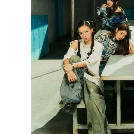
1시간 전 >
백운산서 80년근 천종산삼 9뿌리 발견…감정가 1.3억원
2시간 전 >
선재도서 해루질 나섰다 실종 60대, 닷새 만에 숨진 채 발견
2시간 전 >
남자 농구, 나고야 아시안게임서 '홈팀' 일본과 한일전
3시간 전 >
여수 오동도 해상서 모터보트 전복…1명 사망·1명 실종
4시간 전 >
극한폭염 한풀 꺾이지만…'낮 최고 35도' 무더위, 열대야 계속[다
날씨]
4시간 전 >
축구협회 "압수수색·성접대 논란 사과…쇄신의 기회로 삼겠다"
5시간 전 >
[속보]'압수수색·성접대 논란' 축구협회 "실망과 걱정 안겨드려 죄
8시간 전 >
'최고 37도' 폭염 지속…강원동해안 최대 150㎜ 비
10시간 전 >
[속보]뉴욕증시 상승 마감…S&P 0.6% 나스닥 1.3%↑