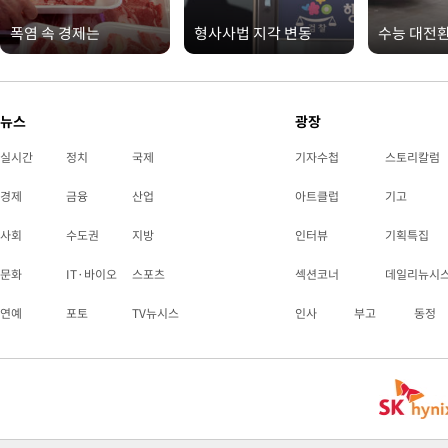
폭염 속 경제는
형사사법 지각 변동
수능 대전
뉴스
광장
실시간
정치
국제
기자수첩
스토리칼럼
경제
금융
산업
아트클럽
기고
사회
수도권
지방
인터뷰
기획특집
문화
IT·바이오
스포츠
섹션코너
데일리뉴시
연예
포토
TV뉴시스
인사
부고
동정