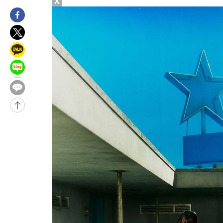
X
4시간 전 >
극한폭염 한풀 꺾이지만…'낮 최고 35도' 무더위, 열대야 계속[다
날씨]
4시간 전 >
축구협회 "압수수색·성접대 논란 사과…쇄신의 기회로 삼겠다"
5시간 전 >
[속보]'압수수색·성접대 논란' 축구협회 "실망과 걱정 안겨드려 죄
8시간 전 >
'최고 37도' 폭염 지속…강원동해안 최대 150㎜ 비
10시간 전 >
[속보]뉴욕증시 상승 마감…S&P 0.6% 나스닥 1.3%↑
-22958초 전 >
이란 "호르무즈 재개방 합의 근접…美 배상 선행돼야"
-14005초 전 >
[속보]與최고위원 제주·인천 순회경선…박선원·최민희·서미
한민수·김용 순
-13958초 전 >
[속보]김민석, 與 전대 당원투표 누적 득표율 45.42%로 1위…
청래 44.56%
-13240초 전 >
[속보]與 대표 경선 제주·인천 당원투표…金 47.75%·鄭
42.08%·宋 10.17%
-12774초 전 >
이강인 "아틀레티코 이적 기뻐…등번호 7번 의미보단 팀 위해 
것"
-12709초 전 >
[속보]與 당대표 경선, 제주·인천 권리당원 투표 김민석 승리
-6483초 전 >
낮 최고 35도 '무더위'…동해안 시간당 30㎜ '강한 비'[내일날씨
-5753초 전 >
[속보]이강인 "감독님이 원하는 마음 느꼈고, 많은 트로피 원해 
레티코 이적"
-5535초 전 >
수도권 40도 육박 '펄펄'…동해안 일부 지역엔 호의주의보
-4504초 전 >
온열질환 사망자 3명 늘어…누적 환자 3000명 돌파
25분 전 >
강릉에 시간당 81.4㎜ 물폭탄…도로 잠기고 담벼락 붕괴