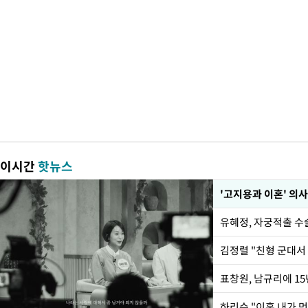
이시간
핫뉴스
'고지용과 이혼' 의사
유혜정, 자궁적출 수
김정렬 "친형 군대서
하리수 "이혼 내가 