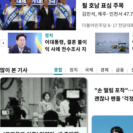
될 호남 표심 주목
김민석, 제주·인천서 47.
더불어민주당 8·17 전당대
보가 8일 제주·인천 지역 순
정치
다. 앞서 정청래 후보 우세
이대통령, 결혼 불이
·울산·경남 경선에서 1승 1
익 사례 전수조사 지
제주·인천 경선에서 이기며 '
시
만 두 후보 간 누적 득표율 차
많이 본 기사
종합
정치
국제
경제
금융
"손 떨림 포착"
괜찮나 팬들 '걱정