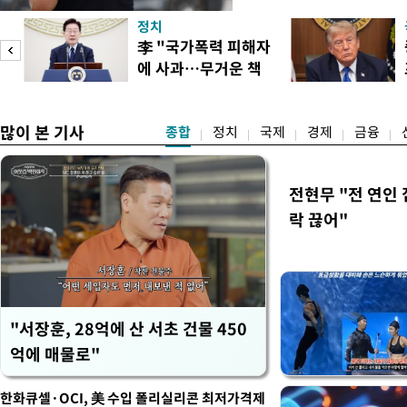
거나, 누가 길을 막고 서 있
정치
(40대 직장인 A씨) 유례없
李 "국가폭력 피해자
에도 쉽게 짜증을 내거나 
에 사과…무거운 책
있다. 높은 기온과 습도가 
임감"
많이 본 기사
종합
정치
국제
경제
금융
전현무 "전 연인
락 끊어"
"서장훈, 28억에 산 서초 건물 450
억에 매물로"
한화큐셀·OCI, 美 수입 폴리실리콘 최저가격제