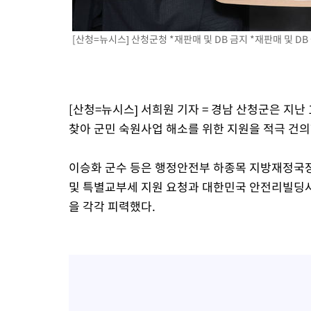
-14445초 전 >
"미 전국적 살모네라 식중독 원인은 멕시코산 할라피뇨"-- CD
-12958초 전 >
[속보]경찰·노동부, HL만도 평택사업장 끼임 사망 관련 압수
[산청=뉴시스] 산청군청 *재판매 및 DB 금지 *재판매 및 DB
-12839초 전 >
[속보]합수본, '투표율 허위 입력' 중앙·서울·경기도 선관위 등
압수수색
-12594초 전 >
[속보]원·달러 환율, 오전 9시 1423.8원
-12390초 전 >
[속보]삼성전자·SK하이닉스 동반 강보합…1%대 상승 출발
[산청=뉴시스] 서희원 기자 = 경남 산청군은 지
-12376초 전 >
[속보]코스닥, 5.95포인트(0.74%) 상승한 807.62개장
찾아 군민 숙원사업 해소를 위한 지원을 적극 건의
-12344초 전 >
[속보]코스피, 6300선 재탈환…1.09% 오른 6365.07 개장
-9509초 전 >
시리아 다마스쿠스 교외에서 미니버스 폭발.. 14명 부상, 3명은
이승화 군수 등은 행정안전부 하종목 지방재정국
-8807초 전 >
입추에도 극한더위…서울 낮 39도 '폭염중대경보'
및 특별교부세 지원 요청과 대한민국 안전리빌딩사
-3771초 전 >
이란, 호르무즈서 "적국 목표물들"과 대치로 남부 케슘섬에서 
을 각각 피력했다.
례 큰 폭발음
-2486초 전 >
[속보]美, 폴리실리콘 수입 규제…파생제품 15% 관세, 120일 후
효