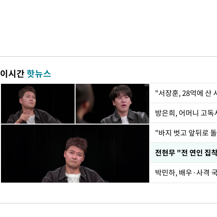
이시간
핫뉴스
"서장훈, 28억에 산
방은희, 어머니 고독사
박민하, 배우·사격