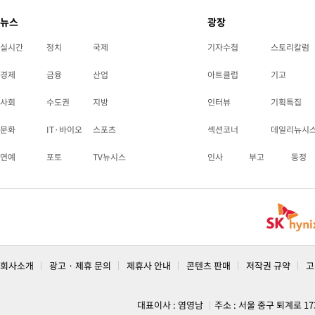
뉴스
광장
실시간
정치
국제
기자수첩
스토리칼럼
경제
금융
산업
아트클럽
기고
사회
수도권
지방
인터뷰
기획특집
문화
IT·바이오
스포츠
섹션코너
데일리뉴시
연예
포토
TV뉴시스
인사
부고
동정
회사소개
광고 · 제휴 문의
제휴사 안내
콘텐츠 판매
저작권 규약
고
대표이사 : 염영남
주소 : 서울 중구 퇴계로 1