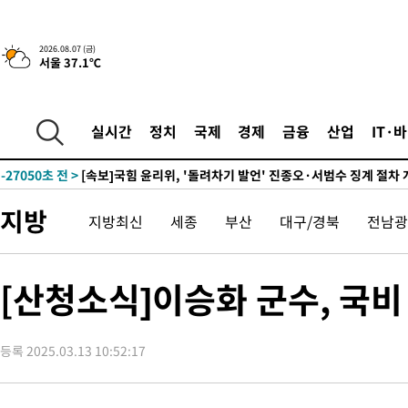
2026.08.07 (금)
서울 37.1℃
-2486초 전 >
[속보]美, 폴리실리콘 수입 규제…파생제품 15% 관세, 120일 후
효
-31699초 전 >
외신들도 주목한 韓축구 파문…"국민적 공분에 수사 재개"
-31670초 전 >
11시간 압수수색에 성접대 파문까지…'쑥대밭' 된 축구협회
실시간
정치
국제
경제
금융
산업
IT·
-30692초 전 >
[속보]규제합리화위원회 부위원장에 김태유 서울대 공대 교수
병태 후임
-27050초 전 >
[속보]국힘 윤리위, '돌려차기 발언' 진종오·서범수 징계 절차 
-22375초 전 >
[속보] 7월 중국 수출 23.9%↑ 수입 27.5%↑…무역총액
지방
지방최신
세종
부산
대구/경북
전남광
25.3%↑
-19535초 전 >
[속보]'채상병 순직 책임' 임성근, 항소심도 징역 3년
-19401초 전 >
[속보]종합특검, '관저이전 봐주기 감사' 유병호 구속기소
-16001초 전 >
민주 콩고 에볼라환자 4천명 돌파, 4053명 발생 1850명 사망
[산청소식]이승화 군수, 국비
-15251초 전 >
[속보]'300억원대 사기 혐의' 차가원 대표 구속 송치
-14445초 전 >
"미 전국적 살모네라 식중독 원인은 멕시코산 할라피뇨"-- CD
등록 2025.03.13 10:52:17
-12958초 전 >
[속보]경찰·노동부, HL만도 평택사업장 끼임 사망 관련 압수
-12839초 전 >
[속보]합수본, '투표율 허위 입력' 중앙·서울·경기도 선관위 등
압수수색
-12594초 전 >
[속보]원·달러 환율, 오전 9시 1423.8원