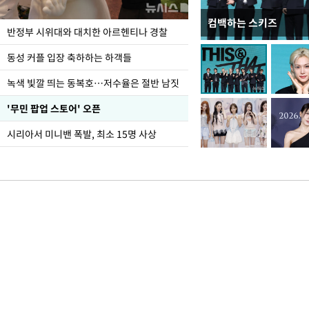
컴백하는 스키즈
이 대통령, 軍 장성 
반정부 시위대와 대치한 아르헨티나 경찰
여
동성 커플 입장 축하하는 하객들
녹색 빛깔 띄는 동복호…저수율은 절반 남짓
'무민 팝업 스토어' 오픈
시리아서 미니밴 폭발, 최소 15명 사상