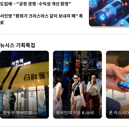
도입에…"공정 경쟁·수익성 개선 환영"
서인영 "환희가 크리스마스 같이 보내자 해" 폭
로
뉴시스 기획특집
모두의 정신건강
외국인이 키운 K-소비
폰 리스시