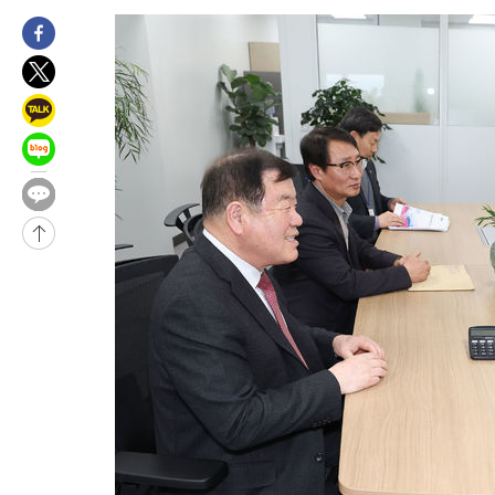
-12390초 전 >
[속보]삼성전자·SK하이닉스 동반 강보합…1%대 상승 출발
-12376초 전 >
[속보]코스닥, 5.95포인트(0.74%) 상승한 807.62개장
-12344초 전 >
[속보]코스피, 6300선 재탈환…1.09% 오른 6365.07 개장
-9509초 전 >
시리아 다마스쿠스 교외에서 미니버스 폭발.. 14명 부상, 3명은
-8807초 전 >
입추에도 극한더위…서울 낮 39도 '폭염중대경보'
-3771초 전 >
이란, 호르무즈서 "적국 목표물들"과 대치로 남부 케슘섬에서 
례 큰 폭발음
-2486초 전 >
[속보]美, 폴리실리콘 수입 규제…파생제품 15% 관세, 120일 후
효
-31699초 전 >
외신들도 주목한 韓축구 파문…"국민적 공분에 수사 재개"
-31670초 전 >
11시간 압수수색에 성접대 파문까지…'쑥대밭' 된 축구협회
-30692초 전 >
[속보]규제합리화위원회 부위원장에 김태유 서울대 공대 교수
병태 후임
-27050초 전 >
[속보]국힘 윤리위, '돌려차기 발언' 진종오·서범수 징계 절차 
-22375초 전 >
[속보] 7월 중국 수출 23.9%↑ 수입 27.5%↑…무역총액
25.3%↑
-19535초 전 >
[속보]'채상병 순직 책임' 임성근, 항소심도 징역 3년
-19401초 전 >
[속보]종합특검, '관저이전 봐주기 감사' 유병호 구속기소
-16001초 전 >
민주 콩고 에볼라환자 4천명 돌파, 4053명 발생 1850명 사망
-15251초 전 >
[속보]'300억원대 사기 혐의' 차가원 대표 구속 송치