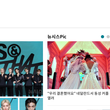
뉴시스Pic
국엔 찜통 더위
"우리 결혼했어요" 네덜란드서 동성 커플
열려