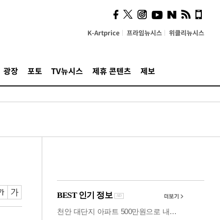
시, 스마트폰 액세서리에
NFC 더했다
K-Artprice
프라임뉴시스
위클리뉴시스
광장
포토
TV뉴시스
제휴 콘텐츠
제보