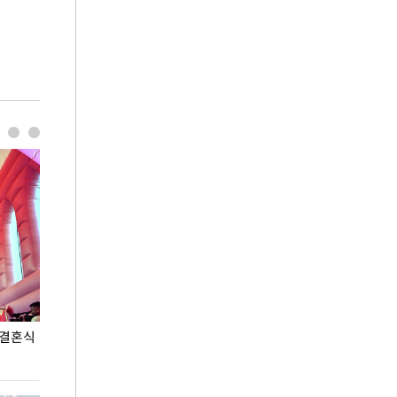
 결혼식
폭염으로 멈춘 프로야구… 발걸음 돌리는 팬들
이 대통령, '청
총력 대응'