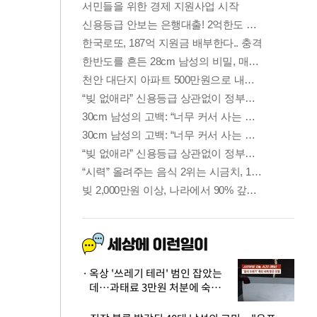
옥상 '쓰레기 테러' 범인 잡았는
데…과태료 3만원 처분에 숙박업
주 허탈