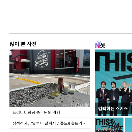
많이 본 사진
컴백하는 스키즈
입추 코앞인데 전
트리니티항공 승무원의 워킹
삼성전자, 7일부터 갤럭시 Z 폴드8 울트라·폴드8·플립8 출시