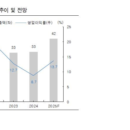
에서 두차
20일 후
 사망
 CDC
 압수수색
위 등 9곳
출발
개장
3명은 중