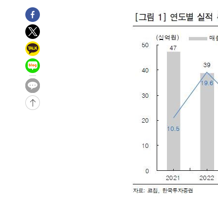
-15745초 전 >
이란, 호르무즈서 "적국 목표물들"과 대치로 남부 케슘섬
례 큰 폭발음
-14460초 전 >
[속보]美, 폴리실리콘 수입 규제…파생제품 15% 관세, 1
발효
-12611초 전 >
[속보]트럼프, 美 원정출산 금지 행정명령 서명
-10311초 전 >
[속보] 뉴욕증시, 일제 하락 마감…나스닥 0.06%↓
-31509초 전 >
[속보]'채상병 순직 책임' 임성근, 항소심도 징역 3년
-31375초 전 >
[속보]종합특검, '관저이전 봐주기 감사' 유병호 구속기소
-27975초 전 >
민주 콩고 에볼라환자 4천명 돌파, 4053명 발생 1850명
-27225초 전 >
[속보]'300억원대 사기 혐의' 차가원 대표 구속 송치
-26419초 전 >
"미 전국적 살모네라 식중독 원인은 멕시코산 할라피뇨"--
-24932초 전 >
[속보]경찰·노동부, HL만도 평택사업장 끼임 사망 관련
-24813초 전 >
[속보]합수본, '투표율 허위 입력' 중앙·서울·경기도 선관
압수수색
-24568초 전 >
[속보]원·달러 환율, 오전 9시 1423.8원
-24364초 전 >
[속보]삼성전자·SK하이닉스 동반 강보합…1%대 상승 
-24350초 전 >
[속보]코스닥, 5.95포인트(0.74%) 상승한 807.62개장
-24318초 전 >
[속보]코스피, 6300선 재탈환…1.09% 오른 6365.07 
-21483초 전 >
시리아 다마스쿠스 교외에서 미니버스 폭발.. 14명 부상, 