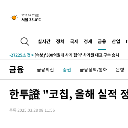
2026.08.07 (금)
서울 35.0℃
-10311초 전 >
[속보] 뉴욕증시, 일제 하락 마감…나스닥 0.06%↓
-31509초 전 >
[속보]'채상병 순직 책임' 임성근, 항소심도 징역 3년
-31375초 전 >
[속보]종합특검, '관저이전 봐주기 감사' 유병호 구속기소
실시간
정치
국제
경제
금융
산업
-27975초 전 >
민주 콩고 에볼라환자 4천명 돌파, 4053명 발생 1850명
-27225초 전 >
[속보]'300억원대 사기 혐의' 차가원 대표 구속 송치
-26419초 전 >
"미 전국적 살모네라 식중독 원인은 멕시코산 할라피뇨"--
금융
금융최신
증권
금융정책/통화
은행
-24932초 전 >
[속보]경찰·노동부, HL만도 평택사업장 끼임 사망 관련
-24813초 전 >
[속보]합수본, '투표율 허위 입력' 중앙·서울·경기도 선관
압수수색
-24568초 전 >
[속보]원·달러 환율, 오전 9시 1423.8원
한투證 "코칩, 올해 실적 
-24364초 전 >
[속보]삼성전자·SK하이닉스 동반 강보합…1%대 상승 
-24350초 전 >
[속보]코스닥, 5.95포인트(0.74%) 상승한 807.62개장
등록 2025.03.28 08:11:56
-24318초 전 >
[속보]코스피, 6300선 재탈환…1.09% 오른 6365.07 
-21483초 전 >
시리아 다마스쿠스 교외에서 미니버스 폭발.. 14명 부상, 
태
-20781초 전 >
입추에도 극한더위…서울 낮 39도 '폭염중대경보'