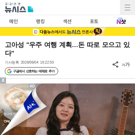
메인
랭킹
섹션
포토
고아성 "우주 여행 계획…돈 따로 모으고 있
다"
기사등록
2026/06/04 16:22:50
가
가
구글에서 선호하는 매체로 추가
X