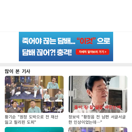
많이 본 기사
황기순 "원정 도박으로 전 재산
정보석 "황정음 전 남편 서글서글
잃고 필리핀 도피"
한 인상이었는데…"