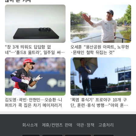
"창 3개 띄워도 답답함 없
오세훈 "용산공원 아파트, 노무현
네"…'폴드8 울트라', 일주일 써보
·문재인 철학 뒤집는 것"
니
김도영·곽빈·안현민…오승환·니
'폭염 휴식기' 프로야구 10개 구
퍼트가 콕 집은 차기 메이저리거
단, 훈련·휴식 병행…"야외 훈련
해도 안전 최우선"
회사소개
제휴/컨텐츠 판매
약관·정책
고충처리