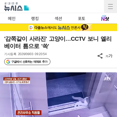
메인
랭킹
섹션
포토
'감쪽같이 사라진' 고양이…CCTV 보니 엘리
베이터 틈으로 '쏙'
기사등록
2026/06/03 09:20:54
가
가
구글에서 선호하는 매체로 추가