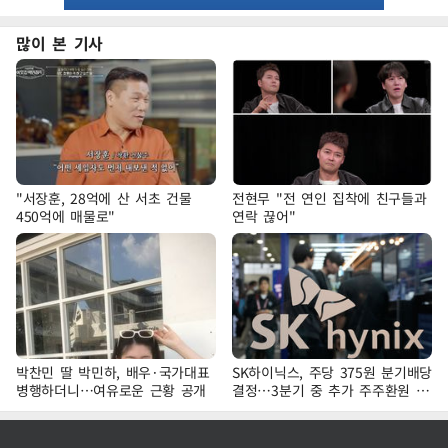
많이 본 기사
"서장훈, 28억에 산 서초 건물
전현무 "전 연인 집착에 친구들과
450억에 매물로"
연락 끊어"
박찬민 딸 박민하, 배우·국가대표
SK하이닉스, 주당 375원 분기배당
병행하더니…여유로운 근황 공개
결정…3분기 중 추가 주주환원 발
표