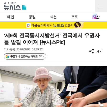
메인
랭킹
섹션
포토
'제9회 전국동시지방선거' 전국에서 유권자
들 발길 이어져 [뉴시스Pic]
기사등록
2026/06/03 08:39:22
가
가
구글에서 선호하는 매체로 추가