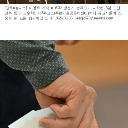
[광주=뉴시스] 이영주 기자 = 6·3지방선거 본투표가 시작된 3일 오전
광주 동구 산수1동 제3투표소(푸른마을공동체센터)에서 유권자들이 소
중한 한 표를 행사하고 있다. 2026.06.03.
leeyj2578@newsis.com