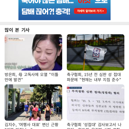
많이 본 기사
방은희, 母 고독사에 오열 "이틀
축구협회, 15년 전 심판 성 접대
만에 발견"
파문에 "현재는 내부 지침 준수"
김지수, '여행사 대표' 변신 근황
축구협회 '성접대' 감사보고서 나