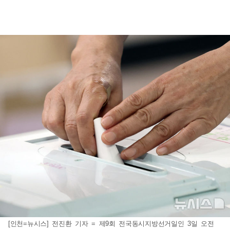
[인천=뉴시스] 전진환 기자 = 제9회 전국동시지방선거일인 3일 오전