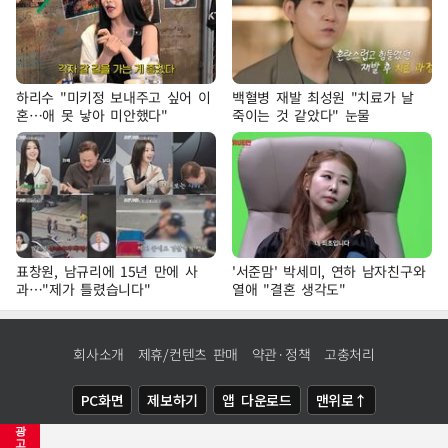
하리수 "미키정 보내주고 싶어 이
백혈병 재발 최성원 "치료가 날
혼…애 못 낳아 미안했다"
죽이는 것 같았다" 눈물
표창원, 남규리에 15년 만에 사
'서준맘' 박세미, 연하 남자친구와
과…"제가 틀렸습니다"
열애 "결혼 생각도"
회사소개
제휴/컨텐츠 판매
약관·정책
고충처리
PC화면
제보하기
앱 다운로드
맨위로↑
광
COPYRIGHTⓒ
NEWSIS
ALL RIGHTS RESERVED.
고