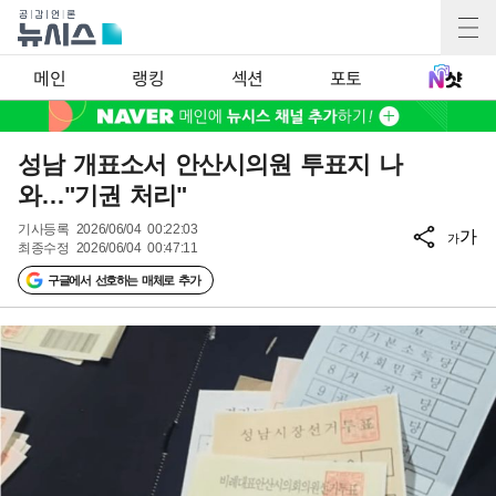
메인
랭킹
섹션
포토
성남 개표소서 안산시의원 투표지 나
와…"기권 처리"
기사등록
2026/06/04 00:22:03
가
가
최종수정
2026/06/04 00:47:11
구글에서 선호하는 매체로 추가