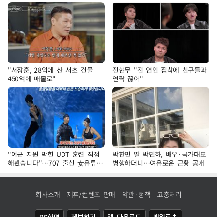
"서장훈, 28억에 산 서초 건물
전현무 "전 연인 집착에 친구들과
450억에 매물로"
연락 끊어"
"여군 지원 막힌 UDT 훈련 직접
박찬민 딸 박민하, 배우·국가대표
해봤습니다"…707 출신 女유튜버
병행하더니…여유로운 근황 공개
'완벽 소화'
회사소개
제휴/컨텐츠 판매
약관·정책
고충처리
PC화면
제보하기
앱 다운로드
맨위로↑