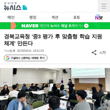
메인
랭킹
섹션
포토
경북교육청 '중3 평가 후 맞춤형 학습 지원
체계' 만든다
기사등록
2025/04/16 18:01:03
가
가
구글에서 선호하는 매체로 추가