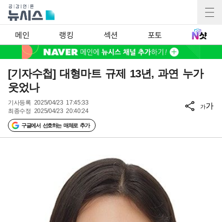
메인
랭킹
섹션
포토
[기자수첩] 대형마트 규제 13년, 과연 누가
웃었나
기사등록
2025/04/23 17:45:33
가
가
최종수정
2025/04/23 20:40:24
구글에서 선호하는 매체로 추가