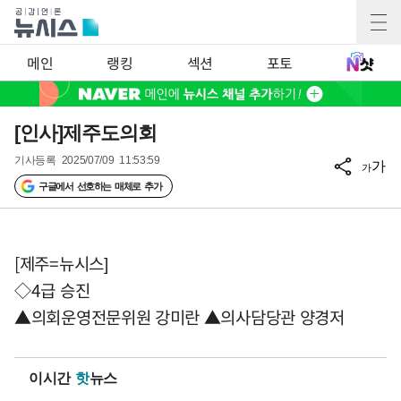
메인
랭킹
섹션
포토
[인사]제주도의회
기사등록
2025/07/09 11:53:59
가
가
구글에서 선호하는 매체로 추가
[제주=뉴시스]
◇4급 승진
▲의회운영전문위원 강미란 ▲의사담당관 양경저
이시간
핫
뉴스