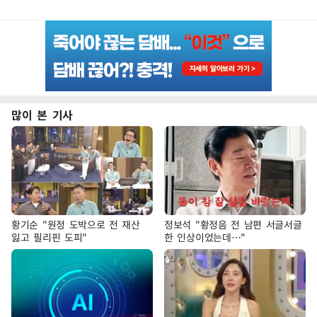
많이 본 기사
황기순 "원정 도박으로 전 재산
정보석 "황정음 전 남편 서글서글
잃고 필리핀 도피"
한 인상이었는데…"