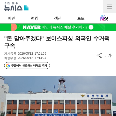
메인
랭킹
섹션
포토
"돈 맡아주겠다" 보이스피싱 외국인 수거책
구속
기사등록
2026/05/12 17:01:59
가
가
최종수정
2026/05/12 17:14:24
구글에서 선호하는 매체로 추가