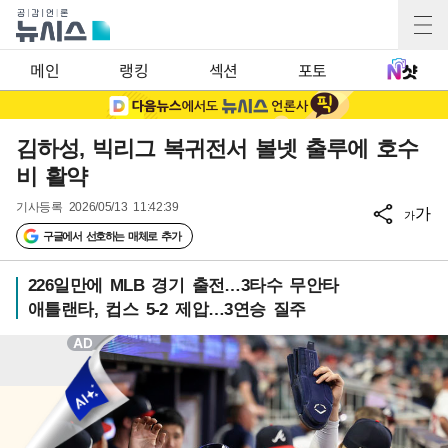
메인
랭킹
섹션
포토
김하성, 빅리그 복귀전서 볼넷 출루에 호수
비 활약
기사등록
2026/05/13 11:42:39
가
가
구글에서 선호하는 매체로 추가
226일만에 MLB 경기 출전…3타수 무안타
애틀랜타, 컵스 5-2 제압…3연승 질주