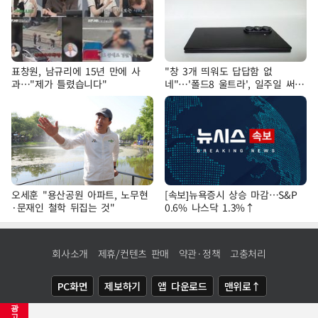
표창원, 남규리에 15년 만에 사
"창 3개 띄워도 답답함 없
과…"제가 틀렸습니다"
네"…'폴드8 울트라', 일주일 써보
니
오세훈 "용산공원 아파트, 노무현
[속보]뉴욕증시 상승 마감…S&P
·문재인 철학 뒤집는 것"
0.6% 나스닥 1.3%↑
회사소개
제휴/컨텐츠 판매
약관·정책
고충처리
PC화면
제보하기
앱 다운로드
맨위로↑
광
COPYRIGHTⓒ
NEWSIS
ALL RIGHTS RESERVED.
고