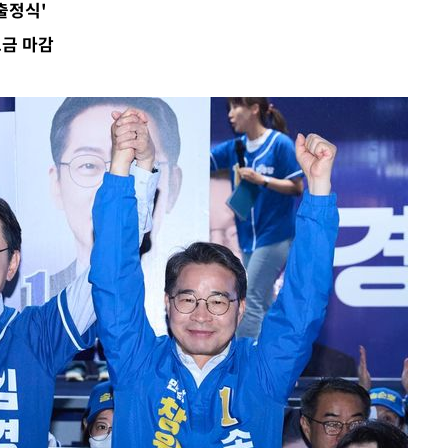
출정식'
에서 두차
모금 마감
부장 기소
"
협회
 교수…이
 절차 개시
액
 사망
 CDC
 압수수색
위 등 9곳
출발