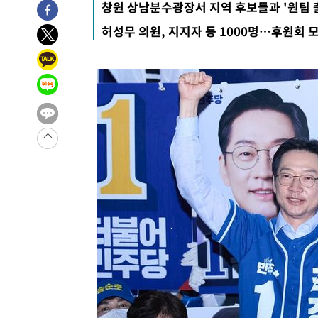
창원 상남분수광장서 지역 후보들과 '원팀 
-1394초 전 >
이란, 호르무즈서 "적국 목표물들"과 대치로 남부 케슘섬
허성무 의원, 지지자 등 1000명…후원회 
례 큰 폭발음
-30469초 전 >
[속보]종합특검, '계엄 수용공간 확보' 신용해 前교정본
-29342초 전 >
외신들도 주목한 韓축구 파문…"국민적 공분에 수사 재개
-29313초 전 >
11시간 압수수색에 성접대 파문까지…'쑥대밭' 된 축구
-28335초 전 >
[속보]규제합리화위원회 부위원장에 김태유 서울대 공대
병태 후임
-24693초 전 >
[속보]국힘 윤리위, '돌려차기 발언' 진종오·서범수 징계
-20018초 전 >
[속보] 7월 중국 수출 23.9%↑ 수입 27.5%↑…무역총
25.3%↑
-17178초 전 >
[속보]'채상병 순직 책임' 임성근, 항소심도 징역 3년
-17044초 전 >
[속보]종합특검, '관저이전 봐주기 감사' 유병호 구속기소
-13644초 전 >
민주 콩고 에볼라환자 4천명 돌파, 4053명 발생 1850명
-12894초 전 >
[속보]'300억원대 사기 혐의' 차가원 대표 구속 송치
-12088초 전 >
"미 전국적 살모네라 식중독 원인은 멕시코산 할라피뇨"--
-10601초 전 >
[속보]경찰·노동부, HL만도 평택사업장 끼임 사망 관련
-10482초 전 >
[속보]합수본, '투표율 허위 입력' 중앙·서울·경기도 선관
압수수색
-10237초 전 >
[속보]원·달러 환율, 오전 9시 1423.8원
-10033초 전 >
[속보]삼성전자·SK하이닉스 동반 강보합…1%대 상승 