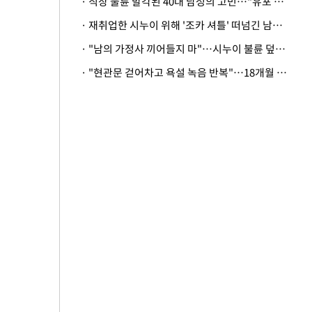
· 직장 불륜 발각된 40대 남성의 고민…"유포 동료 명예훼손·협박죄 고소 가능할까"
· 재취업한 시누이 위해 '조카 셔틀' 떠넘긴 남편…아내 "난 못한다"
· "남의 가정사 끼어들지 마"…시누이 불륜 덮으려는 남편에 억울한 아내
· "현관문 걷어차고 욕설 녹음 반복"…18개월 아기 키우는 집 뒤흔든 '앞집의 비극'