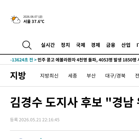
-28315초 전 >
[속보]규제합리화위원회 부위원장에 김태유 서울대 공대
병태 후임
-24673초 전 >
[속보]국힘 윤리위, '돌려차기 발언' 진종오·서범수 징계
2026.08.07 (금)
서울 37.6℃
-19998초 전 >
[속보] 7월 중국 수출 23.9%↑ 수입 27.5%↑…무역총
25.3%↑
-17158초 전 >
[속보]'채상병 순직 책임' 임성근, 항소심도 징역 3년
-17024초 전 >
[속보]종합특검, '관저이전 봐주기 감사' 유병호 구속기소
실시간
정치
국제
경제
금융
산업
-13624초 전 >
민주 콩고 에볼라환자 4천명 돌파, 4053명 발생 1850명
-12874초 전 >
[속보]'300억원대 사기 혐의' 차가원 대표 구속 송치
-12068초 전 >
"미 전국적 살모네라 식중독 원인은 멕시코산 할라피뇨"--
지방
지방최신
세종
부산
대구/경북
-10581초 전 >
[속보]경찰·노동부, HL만도 평택사업장 끼임 사망 관련
-10462초 전 >
[속보]합수본, '투표율 허위 입력' 중앙·서울·경기도 선관
압수수색
-10217초 전 >
[속보]원·달러 환율, 오전 9시 1423.8원
김경수 도지사 후보 "경남
-10013초 전 >
[속보]삼성전자·SK하이닉스 동반 강보합…1%대 상승 
-9999초 전 >
[속보]코스닥, 5.95포인트(0.74%) 상승한 807.62개장
등록 2026.05.21 22:16:45
-9967초 전 >
[속보]코스피, 6300선 재탈환…1.09% 오른 6365.07 개
-7132초 전 >
시리아 다마스쿠스 교외에서 미니버스 폭발.. 14명 부상, 
-6430초 전 >
입추에도 극한더위…서울 낮 39도 '폭염중대경보'