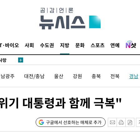
 교수…이
 절차 개시
액
IT·바이오
사회
수도권
지방
문화
스포츠
연예
 사망
 CDC
전남광주
대전/충남
울산
강원
충북
전북
경남
 압수수색
위 등 9곳
 위기 대통령과 함께 극복"
출발
장
구글에서 선호하는 매체로 추가
3명은 중태