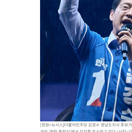
[창원=뉴시스]더불어민주당 김경수 경남도지사 후보가
과의 '원팀 출정식'에서 지지를 호소하고 있다.(사진=김경