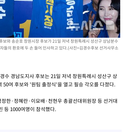
장
3명은 중태
에서 두차
후보와 송순호 창원시장 후보가 21일 저녁 창원특례시 성산구 상남분수
지자들의 환호에 두 손 들어 인사하고 있다.(사진=김경수후보 선거사무소
김경수 경남도지사 후보는 21일 저녁 창원특례시 성산구 상
50여 후보와 '원팀 출정식'을 열고 필승 각오를 다졌다.
정한·정혜란·이묘배·천현우 총괄선대위원장 등 선거대
민 등 1000여명이 참석했다.