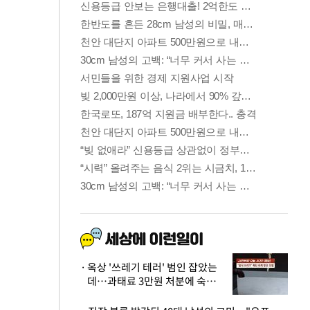
옥상 '쓰레기 테러' 범인 잡았는
데…과태료 3만원 처분에 숙박업
주 허탈