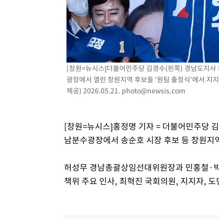
-10019초 전 >
[속보]코스닥, 5.95포인트(0.74%) 상승한 807.62개장
-9987초 전 >
[속보]코스피, 6300선 재탈환…1.09% 오른 6365.07 개
-7152초 전 >
시리아 다마스쿠스 교외에서 미니버스 폭발.. 14명 부상, 
-6450초 전 >
입추에도 극한더위…서울 낮 39도 '폭염중대경보'
-1414초 전 >
이란, 호르무즈서 "적국 목표물들"과 대치로 남부 케슘섬
[창원=뉴시스]더불어민주당 김경수(왼쪽) 경남도지사 
례 큰 폭발음
광장에서 열린 창원지역 후보들 '원팀 출정식'에서 지
제공) 2026.05.21.
photo@newsis.com
[창원=뉴시스]홍정명 기자 = 더불어민주당 
남분수광장에서 송순호 시장 후보 등 창원지역 
허성무 경남총괄상임선대위원장과 민홍철·박
책위 주요 인사, 최혁진 국회의원, 지지자, 도