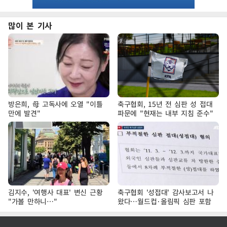
많이 본 기사
방은희, 母 고독사에 오열 "이틀
축구협회, 15년 전 심판 성 접대
만에 발견"
파문에 "현재는 내부 지침 준수"
김지수, '여행사 대표' 변신 근황
축구협회 '성접대' 감사보고서 나
"가볼 만하니…"
왔다…월드컵·올림픽 심판 포함