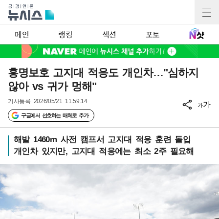
메인
랭킹
섹션
포토
홍명보호 고지대 적응도 개인차…"심하지
않아 vs 귀가 멍해"
기사등록
2026/05/21 11:59:14
가
가
구글에서 선호하는 매체로 추가
해발 1460m 사전 캠프서 고지대 적응 훈련 돌입
개인차 있지만, 고지대 적응에는 최소 2주 필요해