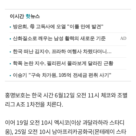
이시간
핫
뉴스
방은희, 母 고독사에 오열 "이틀 만에 발견"
한국 떠난 김지수, 프라하 여행사 차렸다더니…
학폭 논란 지수, 필리핀서 몰라보게 달라진 근황
이승기 "구속 차가원, 105억 전세금 편취 사기"
홍명보호는 한국 시간 6월12일 오전 11시 체코와 조별
리그 A조 1차전을 치른다.
이어 19일 오전 10시 멕시코(이상 과달라하라 스타디
움), 25일 오전 10시 남아프리카공화국(몬테레이 스타