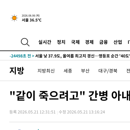
-26408초 전 >
[속보] SKT, 에이닷 서비스 장애 발생…"원인 파악 중"
-25814초 전 >
[속보]합참 "북, 동해상으로 미상 발사체 발사"
2026.08.06 (목)
서울 36.5℃
-25210초 전 >
'낮 최고 39도' 불볕더위…한밤 열대야도 계속[내일날씨]
-25169초 전 >
[속보]7~9일 프로야구 3연전도 폭염 취소…11일 재개
-24831초 전 >
"韓 외환시장 개입 관측 배경엔 美의 대한국 무역적자 있
실시간
정치
국제
경제
금융
산업
-24658초 전 >
'월드컵 탈락 후폭풍' 축구협회…초유의 압수수색에 '충격
-24498초 전 >
서울 낮 37.9도, 올여름 최고치 경신…영등포 순간 '40도
-24060초 전 >
[속보]종합특검, 대검 추가 압수수색…내란 중요임무종사
지방
지방최신
세종
부산
대구/경북
-20155초 전 >
[속보]코스닥, 800p 회복…0.26% 오른 801.67 마감
-20085초 전 >
[속보]코스피, 301.88포인트(4.58%) 내린 6296.38 마
-19950초 전 >
[속보]원·달러 환율, 0.7원 내린 1423.8원 마감
"같이 죽으려고" 간병 아
-17549초 전 >
"여기 떨어졌다"…다누리, 스페이스X 로켓 달 충돌 흔적
-14594초 전 >
손흥민, 5경기 연속골 실패…LAFC는 승부차기 끝 과달
등록 2026.05.21 12:31:51
수정 2026.05.21 13:16:24
-7195초 전 >
내일까지 39도 '펄펄'…기상청 "태풍 지나며 폭염 잠시 꺾
-6832초 전 >
트럼프, 한국계 진보 주지사 후보 맹공…"공산주의가 최대
-6810초 전 >
"美간섭에 합의 지연"…트럼프, '이란 호르무즈 통제권' 