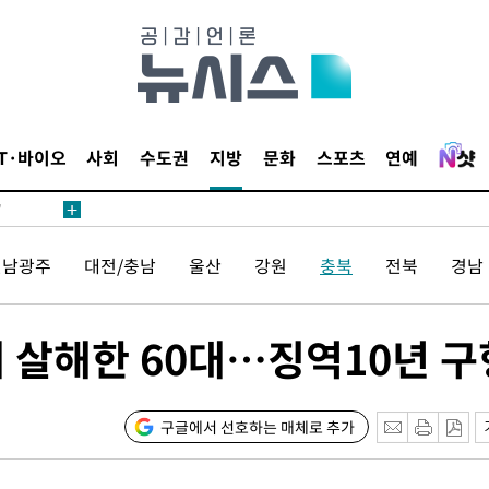
어"
IT·바이오
사회
수도권
지방
문화
스포츠
연예
·당황'
'
 혐의
전남광주
대전/충남
울산
강원
충북
전북
경남
감
내 살해한 60대…징역10년 구
 포착
라하라 격파
인다"
구글에서 선호하는 매체로 추가
 위협"
수용할까