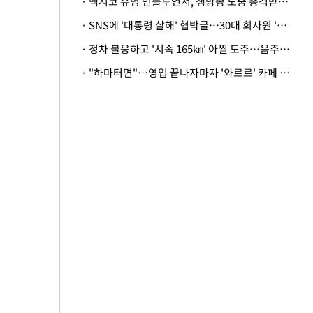
· 멕시코 유명 인플루언서, 생방송 도중 총격받아 사망
· SNS에 '대통령 살해' 협박글…30대 회사원 '불구속 송치'
· 정차 불응하고 '시속 165㎞' 아찔 도주…음주운전자 체포
· "하마터면"…영업 끝나자마자 '와르르' 카페 테라스 덮친 대리석 외벽