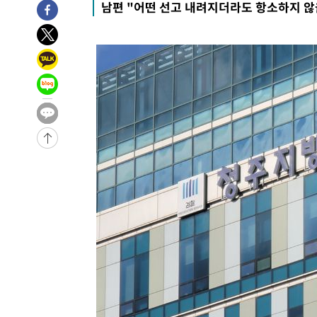
남편 "어떤 선고 내려지더라도 항소하지 않
-3330초 전 >
[속보]산업장관 "李정부, 원전 반대 안해…안정 전력 위해
-2027초 전 >
[속보]경찰, '홍명보 선임 논란' 대한축구협회·축구회관 
-28250초 전 >
[속보]합참 "北 발사체는 단거리탄도미사일…감시·경계
화"
-27998초 전 >
日방위성, 北이 동해로 쏜 발사체는 탄도미사일 가능성
-26428초 전 >
[속보] SKT, 에이닷 서비스 장애 발생…"원인 파악 중"
-25834초 전 >
[속보]합참 "북, 동해상으로 미상 발사체 발사"
-25230초 전 >
'낮 최고 39도' 불볕더위…한밤 열대야도 계속[내일날씨]
-25189초 전 >
[속보]7~9일 프로야구 3연전도 폭염 취소…11일 재개
-24851초 전 >
"韓 외환시장 개입 관측 배경엔 美의 대한국 무역적자 있
-24678초 전 >
'월드컵 탈락 후폭풍' 축구협회…초유의 압수수색에 '충격
-24518초 전 >
서울 낮 37.9도, 올여름 최고치 경신…영등포 순간 '40도
-24080초 전 >
[속보]종합특검, 대검 추가 압수수색…내란 중요임무종사
-20175초 전 >
[속보]코스닥, 800p 회복…0.26% 오른 801.67 마감
-20105초 전 >
[속보]코스피, 301.88포인트(4.58%) 내린 6296.38 마
-19970초 전 >
[속보]원·달러 환율, 0.7원 내린 1423.8원 마감
-17569초 전 >
"여기 떨어졌다"…다누리, 스페이스X 로켓 달 충돌 흔적