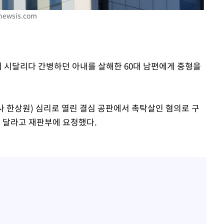
라하라 격파
newsis.com
인다"
 위협"
수용할까
에 시달리다 간병하던 아내를 살해한 60대 남편에게 중형을
 불가피"
등 압수수색
사 한상원) 심리로 열린 결심 공판에서 촉탁살인 혐의로 구
해 달라고 재판부에 요청했다.