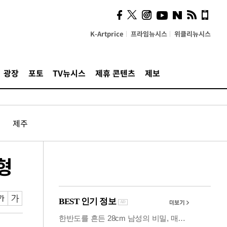
의견, 국토부·LH에 충실히
전달할 것"
K-Artprice
프라임뉴시스
위클리뉴시스
광장
포토
TV뉴시스
제휴 콘텐츠
제보
제주
형