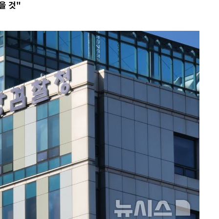
을 것"
 불가피"
등 압수수색
태세 강
어"
·당황'
'
 혐의
감
 포착