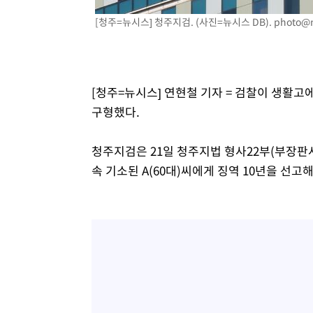
-14614초 전 >
손흥민, 5경기 연속골 실패…LAFC는 승부차기 끝 과달
[청주=뉴시스] 청주지검. (사진=뉴시스 DB).
photo@
-7215초 전 >
내일까지 39도 '펄펄'…기상청 "태풍 지나며 폭염 잠시 꺾
-6852초 전 >
트럼프, 한국계 진보 주지사 후보 맹공…"공산주의가 최대
-6830초 전 >
"美간섭에 합의 지연"…트럼프, '이란 호르무즈 통제권' 
[청주=뉴시스] 연현철 기자 = 검찰이 생활고
-3350초 전 >
[속보]산업장관 "李정부, 원전 반대 안해…안정 전력 위해
구형했다.
-2047초 전 >
[속보]경찰, '홍명보 선임 논란' 대한축구협회·축구회관 
청주지검은 21일 청주지법 형사22부(부장판
속 기소된 A(60대)씨에게 징역 10년을 선고