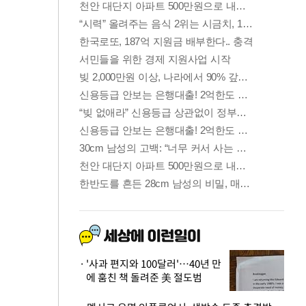
'사과 편지와 100달러'…40년 만
에 훔친 책 돌려준 美 절도범