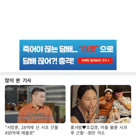
많이 본 기사
"서장훈, 28억에 산 서초 건물
홍서범♥조갑경, 아들 불륜 사과
450억에 매물로"
후 근황…밝은 미소