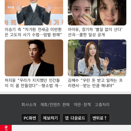
이승기 측 "차가원 전세금 미반환
아이유, 장기하 '별일 없이 산다'
은 고도의 사기 수법…엄벌 원해"
선곡…쿨한 일상 공개
허지웅 "우리가 지지했던 인간들
김혜수 "우린 돈 받고 일하는 프
이 이 꼴 만들었다"…형소법 개정
리랜서…받는 만큼 해내야"
에 격한 반응
회사소개
제휴/컨텐츠 판매
약관·정책
고충처리
PC화면
제보하기
앱 다운로드
맨위로↑
광
COPYRIGHTⓒ
NEWSIS
ALL RIGHTS RESERVED.
고