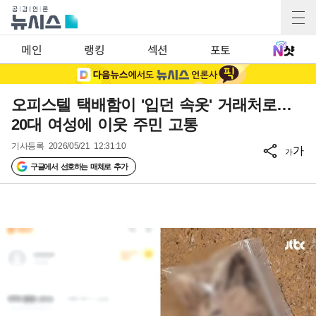
메인
랭킹
섹션
포토
오피스텔 택배함이 '입던 속옷' 거래처로…
20대 여성에 이웃 주민 고통
기사등록
2026/05/21 12:31:10
가
가
구글에서 선호하는 매체로 추가