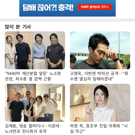
많이 본 기사
''9440억 재산분할 앞둔' 노소영
고영욱, 이번엔 박하선 공격…"류
관장, 최수종 옆 깜짝 근황
수영 열심히 일해야겠네"
김제동, 방송 뜸하더니…이문세·
하영 측, 증조부 친일 의혹에 "사
노사연과 전시회서 포착
실 무근"