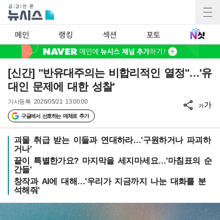
메인
랭킹
섹션
포토
[신간] "반유대주의는 비합리적인 열정"…'유
대인 문제에 대한 성찰'
기사등록
2026/05/21 13:00:00
가
가
구글에서 선호하는 매체로 추가
괴물 취급 받는 이들과 연대하라…'구원하거나 파괴하
거나'
끝이 특별한가요? 마지막을 세지마세요…'마침표의 순
간들'
창작과 AI에 대해…'우리가 지금까지 나눈 대화를 분
석해줘'