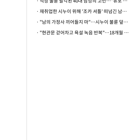
· 직장 불륜 발각된 40대 남성의 고민…"유포 동료 명예훼손·협박죄 고소 가능할까"
· 재취업한 시누이 위해 '조카 셔틀' 떠넘긴 남편…아내 "난 못한다"
· "남의 가정사 끼어들지 마"…시누이 불륜 덮으려는 남편에 억울한 아내
· "현관문 걷어차고 욕설 녹음 반복"…18개월 아기 키우는 집 뒤흔든 '앞집의 비극'