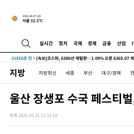
-17403초 전 >
[속보] 뉴욕증시, 일제 하락 마감…나스닥 0.06%↓
-32024초 전 >
[속보]경찰·노동부, HL만도 평택사업장 끼임 사망 관련
2026.08.07 (금)
서울 32.3℃
-31905초 전 >
[속보]합수본, '투표율 허위 입력' 중앙·서울·경기도 선관
압수수색
-31660초 전 >
[속보]원·달러 환율, 오전 9시 1423.8원
-31456초 전 >
[속보]삼성전자·SK하이닉스 동반 강보합…1%대 상승 
실시간
정치
국제
경제
금융
산업
-31442초 전 >
[속보]코스닥, 5.95포인트(0.74%) 상승한 807.62개장
-31410초 전 >
[속보]코스피, 6300선 재탈환…1.09% 오른 6365.07 
-28575초 전 >
시리아 다마스쿠스 교외에서 미니버스 폭발.. 14명 부상, 
지방
지방최신
세종
부산
대구/경북
태
-27873초 전 >
입추에도 극한더위…서울 낮 39도 '폭염중대경보'
-22837초 전 >
이란, 호르무즈서 "적국 목표물들"과 대치로 남부 케슘섬
례 큰 폭발음
-21552초 전 >
[속보]美, 폴리실리콘 수입 규제…파생제품 15% 관세, 1
울산 장생포 수국 페스티벌,
발효
-19703초 전 >
[속보]트럼프, 美 원정출산 금지 행정명령 서명
-17403초 전 >
[속보] 뉴욕증시, 일제 하락 마감…나스닥 0.06%↓
등록 2026.05.21 11:32:19
-32024초 전 >
[속보]경찰·노동부, HL만도 평택사업장 끼임 사망 관련
-31905초 전 >
[속보]합수본, '투표율 허위 입력' 중앙·서울·경기도 선관
압수수색
-31660초 전 >
[속보]원·달러 환율, 오전 9시 1423.8원