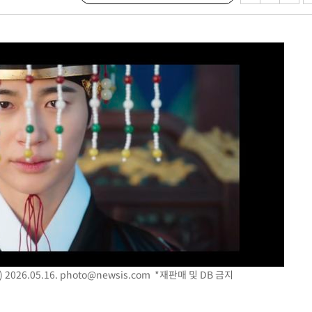
장
 구축
 마감 다
어려워" 취
무부 대변인
2026.05.16.
photo@newsis.com
*재판매 및 DB 금지