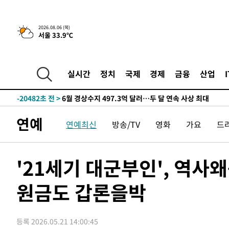
색
-28859초 전 >
[속보]산업장관 "美무역법 제301조 과잉생산 결과 발표 8
상
-28652초 전 >
[속보]코스피 매도사이드카 발동…4%대 급락
2026.08.06 (목)
서울 33.9℃
-27924초 전 >
[속보]전남광주 초대 시민추천 부시장에 백승주·윤난실
-25485초 전 >
서울 열대야 15일째 지속…비공식 '초열대야' 30도 넘어
-24052초 전 >
[속보]코스닥, 2.15포인트(0.27%) 내린 797.44 출발
실시간
정치
국제
경제
금융
산업
-24035초 전 >
[속보]코스피, 119.51포인트(1.81%) 내린 6478.75 개
-20482초 전 >
6월 경상수지 497.3억 달러…두 달 연속 사상 최대
-20433초 전 >
서울 낮 39도 '폭염중대경보'…40도 관측 가능성도
연예
연예최신
방송/TV
영화
가요
드
-17795초 전 >
미 워싱턴주 스포캔 시의 통제불능 3개 산불, 방화선 일부
-9968초 전 >
[속보] 호르무즈 해협 이란-오만 협상 기대속 뉴욕증시 혼조
우 0.49%↑
-8323초 전 >
[속보] 이란 대통령 "지금 최고지도자와 소통하기가 매우 
'21세기 대군부인', 역사
임 3년 인터뷰
1시간 전 >
[속보] "이란-오만, 호르무즈 해협 통행 항로 합의" 이란 외
원금도 갑론을박
-30795초 전 >
[속보]산업장관 "李정부, 원전 반대 안해…안정 전력 위
-29492초 전 >
[속보]경찰, '홍명보 선임 논란' 대한축구협회·축구회관 
색
-28879초 전 >
[속보]산업장관 "美무역법 제301조 과잉생산 결과 발표 8
등록 2026.05.21 14:00:45
상
-28672초 전 >
[속보]코스피 매도사이드카 발동…4%대 급락