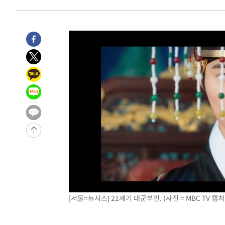
-27944초 전 >
[속보]전남광주 초대 시민추천 부시장에 백승주·윤난실
-25505초 전 >
서울 열대야 15일째 지속…비공식 '초열대야' 30도 넘어
-24072초 전 >
[속보]코스닥, 2.15포인트(0.27%) 내린 797.44 출발
-24055초 전 >
[속보]코스피, 119.51포인트(1.81%) 내린 6478.75 개
-20502초 전 >
6월 경상수지 497.3억 달러…두 달 연속 사상 최대
-20453초 전 >
서울 낮 39도 '폭염중대경보'…40도 관측 가능성도
-17815초 전 >
미 워싱턴주 스포캔 시의 통제불능 3개 산불, 방화선 일부
-9988초 전 >
[속보] 호르무즈 해협 이란-오만 협상 기대속 뉴욕증시 혼조
우 0.49%↑
-8343초 전 >
[속보] 이란 대통령 "지금 최고지도자와 소통하기가 매우 
임 3년 인터뷰
1시간 전 >
[속보] "이란-오만, 호르무즈 해협 통행 항로 합의" 이란 외
[서울=뉴시스] 21세기 대군부인. (사진 = MBC TV 캡처) 