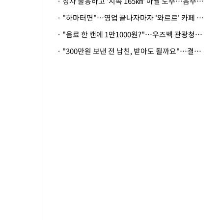
· 정차 불응하고 '시속 165㎞' 아찔 도주…음주운전자 체포
· "하마터면"…영업 끝나자마자 '와르르' 카페 테라스 덮친 대리석 외벽
· "음료 한 캔에 1만1000원?"…우즈벡 관광청까지 나섰다, 유튜버 폭로 후폭풍
· "300만원 보낸 전 남친, 받아도 될까요"…결혼 앞둔 예비신부의 뜻밖 고충