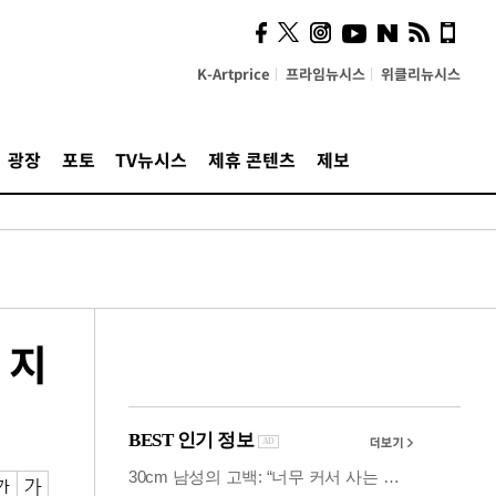
계…'고급 가요'의 주체적
영토
K-Artprice
프라임뉴시스
위클리뉴시스
광장
포토
TV뉴시스
제휴 콘텐츠
제보
 지