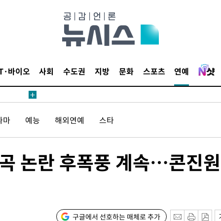
월 중 예
IT·바이오
사회
수도권
지방
문화
스포츠
연예
장
라마
예능
해외연예
스타
 구축
 마감 다
어려워" 취
왜곡 논란 후폭풍 계속…콘진원
무부 대변인
해 불가피"
등 압수수
월 중 예
구글에서 선호하는 매체로 추가