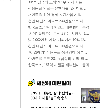
SNS에 '대통령 살해' 협박글…
30대 회사원 '불구속 송치'