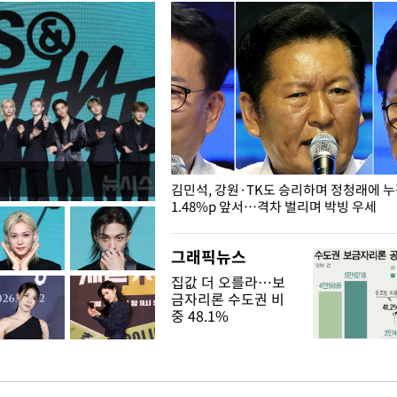
 드러난 홍제천…물고기 떼죽음
김민석, 강원·TK도 승리하며 정청래에 
1.48%p 앞서…격차 벌리며 박빙 우세
그래픽뉴스
집값 더 오를라…보
금자리론 수도권 비
중 48.1%