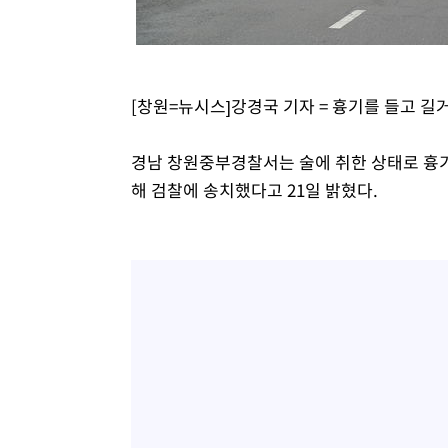
-20272초 전 >
[속보]與 당대표 경선, 경북 권리당원 투표 김민석 47.3
45.71%
-20174초 전 >
[속보]與 당대표 경선, 대구 권리당원 투표 정청래 47.8
46.35%
-19971초 전 >
[속보]與 당대표 경선, 강원 권리당원 투표 김민석 승리…5
[창원=뉴시스]강경국 기자 = 흉기를 들고 길
득표
-17889초 전 >
"일본축구협회, 대한축구협회 성 접대 의혹 심판 조사"
-10531초 전 >
[속보]장은수, KLPGA 제주삼다수 역전 우승…데뷔 10년
경남 창원중부경찰서는 술에 취한 상태로 흉기
정상
-5896초 전 >
"얼마나 더웠으면"…안동 물길공원서 헤엄친 구렁이 '소동
해 검찰에 송치했다고 21일 밝혔다.
-5823초 전 >
손흥민, 68분 뛰고 2경기 침묵…LAFC, 톨루카에 1-0 승리
-5095초 전 >
'2경기 연속 침묵' 손흥민, 톨루카전 68분만 뛰고 슈팅 0개
-3847초 전 >
이강인, 오늘 서울서 AT마드리드 입단식…'전례 없는 특급
2시간 전 >
'여긴 20도, 저긴 50도'…열화상 카메라로 본 폭염 저감시설 
2시간 전 >
콜롬비아 신임 우파 대통령 취임 하루만에 차량폭탄 폭발 사건