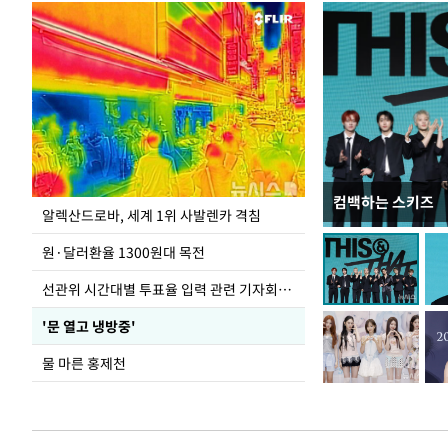
컴백하는 스키즈
극한 폭염에 바닥
알렉산드로바, 세계 1위 사발렌카 격침
도
원·달러환율 1300원대 목전
선관위 시간대별 투표율 입력 관련 기자회견하는 주진우 의원
'문 열고 냉방중'
물 마른 홍제천