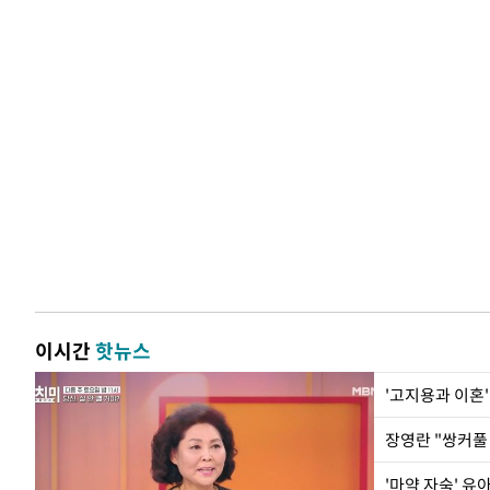
이시간
핫뉴스
'고지용과 이혼'
'마약 자숙' 유