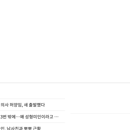
 의사 허양임, 새 출발했다
장영란 "쌍커풀 3번 밖에…왜 성형미인이라고 하냐"
아인, 남사친과 뽀뽀 근황