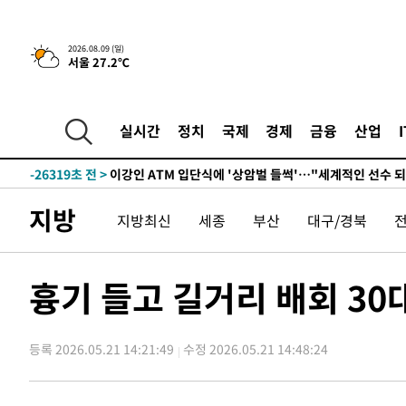
2026.08.09 (일)
서울 27.2℃
2시간 전 >
콜롬비아 신임 우파 대통령 취임 하루만에 차량폭탄 폭발 사건
-32157초 전 >
'AT마드리드 7번' 이강인, 맨시티 상대로 비공식 데뷔전
-31659초 전 >
[속보]'AT마드리드 7번' 이강인, 맨시티 상대로 비공식 
실시간
정치
국제
경제
금융
산업
-29723초 전 >
네타냐후, 트럼프의 가자 평화 2차 15개조 평화안 '거부'
-26319초 전 >
이강인 ATM 입단식에 '상암벌 들썩'…"세계적인 선수 
-25315초 전 >
태풍 돌핀, 중 저장성 타이저우시 해안에 상륙 (1보)
지방
지방최신
세종
부산
대구/경북
-22661초 전 >
AT마드리드 데뷔 앞둔 이강인, 맨시티전 선발 대신 '벤치 
-21291초 전 >
[속보]與 강원·TK 당원투표 합산 김민석 48.54%로 
44.40%
-20625초 전 >
與 강원·TK 당원투표 합산 김민석 46.01%로 승리…정
흉기 들고 길거리 배회 30
44.53%
-20465초 전 >
[속보]與전대 권리당원투표…강원·경북 김민석, 대구 정
-20272초 전 >
[속보]與 당대표 경선, 경북 권리당원 투표 김민석 47.3
45.71%
등록 2026.05.21 14:21:49
수정 2026.05.21 14:48:24
-20174초 전 >
[속보]與 당대표 경선, 대구 권리당원 투표 정청래 47.8
46.35%
-19971초 전 >
[속보]與 당대표 경선, 강원 권리당원 투표 김민석 승리…5
득표
-17889초 전 >
"일본축구협회, 대한축구협회 성 접대 의혹 심판 조사"