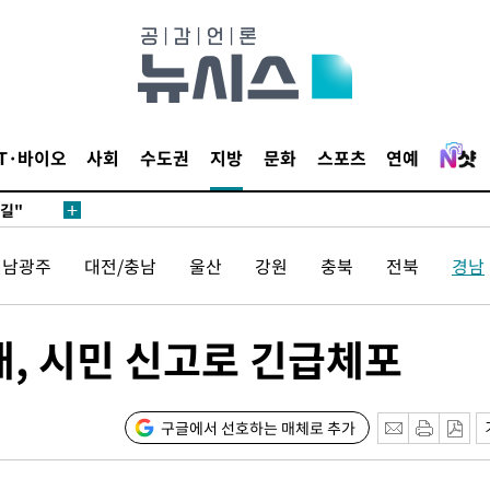
데뷔전
IT·바이오
사회
수도권
지방
문화
스포츠
연예
되길"
전남광주
대전/충남
울산
강원
충북
전북
경남
시작'
승리…정청래
청래
대, 시민 신고로 긴급체포
청래 승리
7%·정청래
2%·김민석
구글에서 선호하는 매체로 추가
0.30%