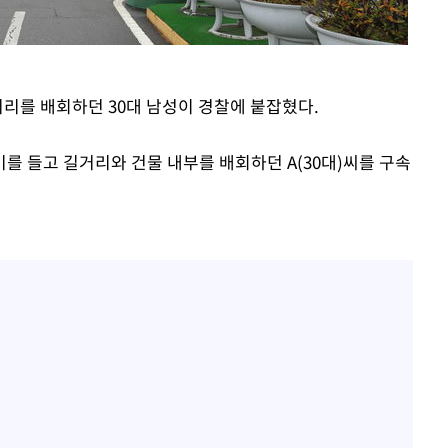
한정수 "황정민 선배만 피
1
해…떳떳하면 신분 공개하
7%·정청래
2%·김민석
LAFC 손흥민, 리그스컵 
2
0.30%
격…득점포 재가동 도전
거리를 배회하던 30대 남성이 경찰에 붙잡혔다.
이강인, 오늘 서울서 AT
3
 차에 첫
식…'전례 없는 특급대우'
를 들고 길거리와 건물 내부를 배회하던 A(30대)씨를 구속
'
제니, 동거 여부 물음에 
4
(종합)
웃음
'여긴 20도, 저긴 50도
대우'
5
폭염 저감시설 '온도차'
'온도차'
사우디 남서부 아람코 자
6
손흥민, 68분 뛰고 2경기 
7
카에 1-0 승리(종합)