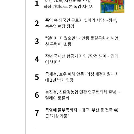
'여긴 20도, 저긴 50도'…열
1
1
라"
화상 카메라로 본 폭염 저감시
설 '온도차'
톨루카전 선발 출
폭염 속 외국인 근로자 잇따라 사망…정부,
2
2
농축업 현장 점검
마드리드 입단
"얼마나 더웠으면"…안동 물길공원서 헤엄
3
3
친 구렁이 '소동'
"여기까지만 하자"
작년 국내선 항공기 지연 7만건 넘어…진에
4
4
어 '최다'
'…열화상 카메라로 본
국세청, 호우 피해 안동·의성 세정지원…최
5
5
대 2년 납기 연장
잔 정유시설서 화재
농진청, 친환경농업 민관 연구협의체 출범…
6
6
릴레이 토론회
침묵…LAFC, 톨루
폭염에 물부족까지…대구·부산 등 전국 48
7
7
곳 '기상 가뭄'