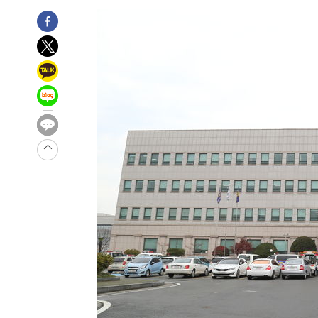
-10531초 전 >
[속보]장은수, KLPGA 제주삼다수 역전 우승…데뷔 10년
정상
-5896초 전 >
"얼마나 더웠으면"…안동 물길공원서 헤엄친 구렁이 '소동
-5823초 전 >
손흥민, 68분 뛰고 2경기 침묵…LAFC, 톨루카에 1-0 승리
-5095초 전 >
'2경기 연속 침묵' 손흥민, 톨루카전 68분만 뛰고 슈팅 0개
-3847초 전 >
이강인, 오늘 서울서 AT마드리드 입단식…'전례 없는 특급
2시간 전 >
'여긴 20도, 저긴 50도'…열화상 카메라로 본 폭염 저감시설 
2시간 전 >
콜롬비아 신임 우파 대통령 취임 하루만에 차량폭탄 폭발 사건
-32157초 전 >
'AT마드리드 7번' 이강인, 맨시티 상대로 비공식 데뷔전
-31659초 전 >
[속보]'AT마드리드 7번' 이강인, 맨시티 상대로 비공식 
-29723초 전 >
네타냐후, 트럼프의 가자 평화 2차 15개조 평화안 '거부'
-26319초 전 >
이강인 ATM 입단식에 '상암벌 들썩'…"세계적인 선수 
-25315초 전 >
태풍 돌핀, 중 저장성 타이저우시 해안에 상륙 (1보)
-22661초 전 >
AT마드리드 데뷔 앞둔 이강인, 맨시티전 선발 대신 '벤치 
-21291초 전 >
[속보]與 강원·TK 당원투표 합산 김민석 48.54%로 
44.40%
-20625초 전 >
與 강원·TK 당원투표 합산 김민석 46.01%로 승리…정
44.53%
-20465초 전 >
[속보]與전대 권리당원투표…강원·경북 김민석, 대구 정