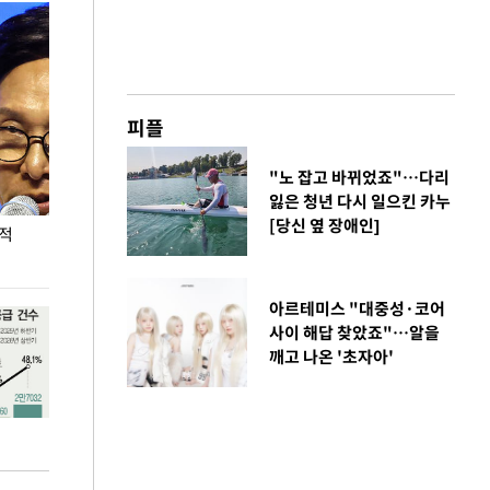
피플
"노 잡고 바뀌었죠"…다리
잃은 청년 다시 일으킨 카누
[당신 옆 장애인]
누적
용산·강남·서초 유휴부지까지…세제 이은 '영끌'
폭염 속 주말 풍
공급대책 윤곽
아르테미스 "대중성·코어
사이 해답 찾았죠"…알을
깨고 나온 '초자아'