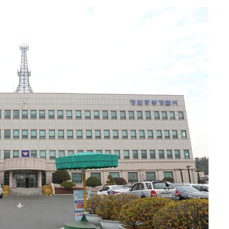
 차에 첫
'
(종합)
대우'
'온도차'
데뷔전
되길"
시작'
승리…정청래
청래
청래 승리