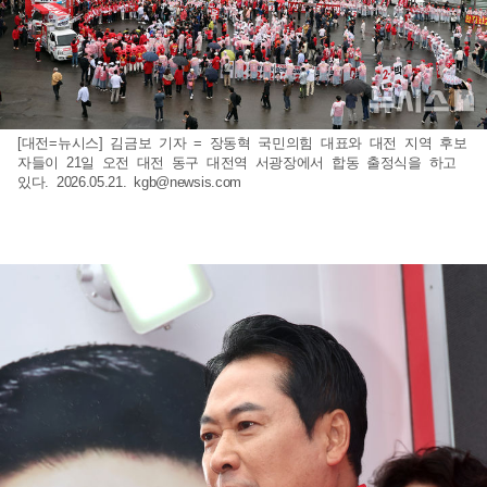
[대전=뉴시스] 김금보 기자 = 장동혁 국민의힘 대표와 대전 지역 후보
자들이 21일 오전 대전 동구 대전역 서광장에서 합동 출정식을 하고
있다. 2026.05.21.
kgb@newsis.com