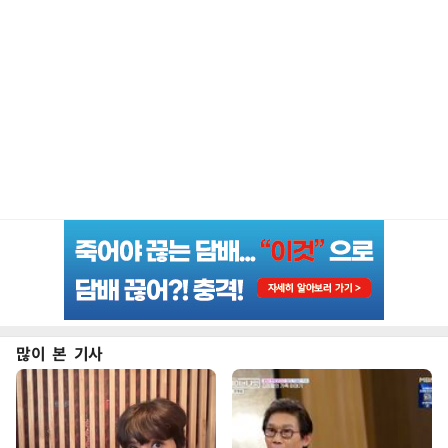
많이 본 기사