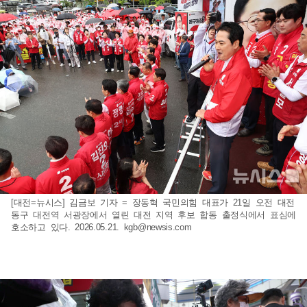
[대전=뉴시스] 김금보 기자 = 장동혁 국민의힘 대표가 21일 오전 대전
동구 대전역 서광장에서 열린 대전 지역 후보 합동 출정식에서 표심에
호소하고 있다. 2026.05.21.
kgb@newsis.com