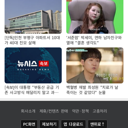
[단독]인천 부평구 아파트서 10대
'서준맘' 박세미, 연하 남자친구와
가 40대 친모 살해
열애 "결혼 생각도"
[속보]이 대통령 "부동산 공급 기
백혈병 재발 최성원 "치료가 날
존 사고방식 매달리지 말고 과감
죽이는 것 같았다" 눈물
히 실천"
회사소개
제휴/컨텐츠 판매
약관·정책
고충처리
PC화면
제보하기
앱 다운로드
맨위로↑