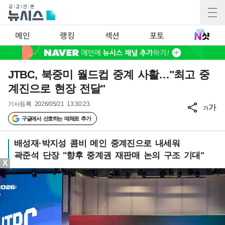
메인
랭킹
섹션
포토
JTBC, 북중미 월드컵 중계 사활…"최고 중
계진으로 현장 전달"
기사등록
2026/05/21 13:30:23
가
가
구글에서 선호하는 매체로 추가
배성재·박지성 콤비 메인 중계진으로 내세워
곽준석 단장 "향후 중계권 재판매 논의 구조 기대"
X