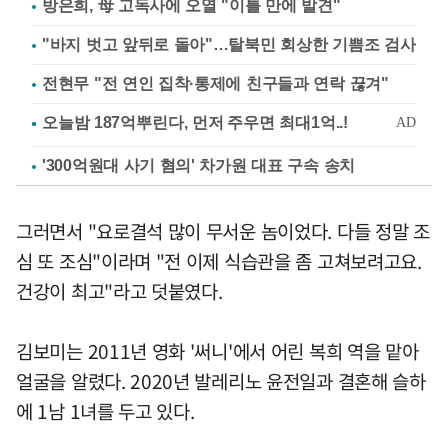
방은희, 母 고독사에 오열 "이틀 만에 발견"
"바지 벗고 앞뒤로 돌아"…탈북민 회상한 기쁨조 검사
전현무 "전 연인 집착·통제에 친구들과 연락 끊겨"
'300억원대 사기 혐의' 차가원 대표 구속 송치
그러면서 "요로결석 많이 무서운 놈이었다. 다들 정말 조
심 또 조심"이라며 "전 이제 식습관을 좀 고쳐보려고요.
건강이 최고"라고 덧붙였다.
김보미는 2011년 영화 '써니'에서 어린 복희 역을 맡아
얼굴을 알렸다. 2020년 발레리노 윤전일과 결혼해 슬하
에 1남 1녀를 두고 있다.