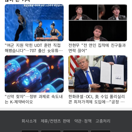
"여군 지원 막힌 UDT 훈련 직접
전현무 "전 연인 집착에 친구들과
해봤습니다"…707 출신 女유튜버
연락 끊어"
'완벽 소화'
"신약 찾자"…정부 과제로 속도내
한화큐셀·OCI, 美 수입 폴리실리
는 K-제약바이오
콘 최저가격제 도입에…"공정 경
쟁·수익성 개선 환영"
회사소개
제휴/컨텐츠 판매
약관·정책
고충처리