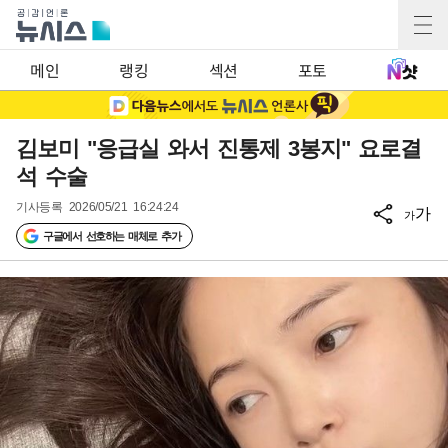
메인
랭킹
섹션
포토
김보미 "응급실 와서 진통제 3봉지" 요로결
석 수술
기사등록
2026/05/21 16:24:24
가
가
구글에서 선호하는 매체로 추가