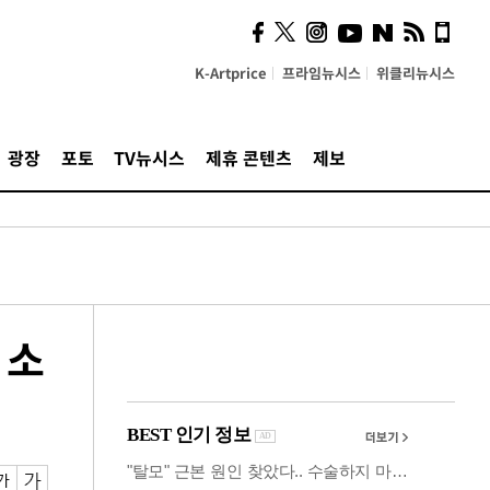
사이 해답 찾았죠"…알을
깨고 나온 '초자아'
K-Artprice
프라임뉴시스
위클리뉴시스
광장
포토
TV뉴시스
제휴 콘텐츠
제보
 소