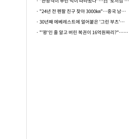
· "관광객이 뿌린 먹이 따라왔나"…日 '토끼섬' 멧돼지, 토끼까지 사냥
· "24년 전 펜팔 친구 찾아 3000㎞"…중국 남성 사연에 '뭉클'
· 30년째 에베레스트에 얼어붙은 '그린 부츠'…드디어 가족 품으로
· "'꽝'인 줄 알고 버린 복권이 16억원짜리?"…극적으로 되찾은 사연