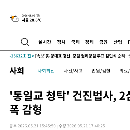
-28322초 전 >
AT마드리드 데뷔 앞둔 이강인, 맨시티전 선발 대신 '벤치 
-26952초 전 >
[속보]與 강원·TK 당원투표 합산 김민석 48.54%로 
2026.08.09 (일)
서울 28.6℃
44.40%
-26286초 전 >
與 강원·TK 당원투표 합산 김민석 46.01%로 승리…정
44.53%
-26126초 전 >
[속보]與전대 권리당원투표…강원·경북 김민석, 대구 정
-25933초 전 >
[속보]與 당대표 경선, 경북 권리당원 투표 김민석 47.3
실시간
정치
국제
경제
금융
산업
45.71%
-25835초 전 >
[속보]與 당대표 경선, 대구 권리당원 투표 정청래 47.8
46.35%
-25632초 전 >
[속보]與 당대표 경선, 강원 권리당원 투표 김민석 승리…5
득표
-23550초 전 >
"일본축구협회, 대한축구협회 성 접대 의혹 심판 조사"
사회
사회최신
사건/사고
법원/검찰
의료
-16192초 전 >
[속보]장은수, KLPGA 제주삼다수 역전 우승…데뷔 10년
정상
-11557초 전 >
"얼마나 더웠으면"…안동 물길공원서 헤엄친 구렁이 '소
-11484초 전 >
손흥민, 68분 뛰고 2경기 침묵…LAFC, 톨루카에 1-0 승
'통일교 청탁' 건진법사, 2
-10756초 전 >
'2경기 연속 침묵' 손흥민, 톨루카전 68분만 뛰고 슈팅 0
폭 감형
-9508초 전 >
이강인, 오늘 서울서 AT마드리드 입단식…'전례 없는 특급
1시간 전 >
'여긴 20도, 저긴 50도'…열화상 카메라로 본 폭염 저감시설 
1시간 전 >
콜롬비아 신임 우파 대통령 취임 하루만에 차량폭탄 폭발 사건
등록 2026.05.21 15:45:50
수정 2026.05.21 17:40:25
2시간 전 >
튀르키예 외무장관, "메카 3국 방위협정은 이란이 목표 아냐 "