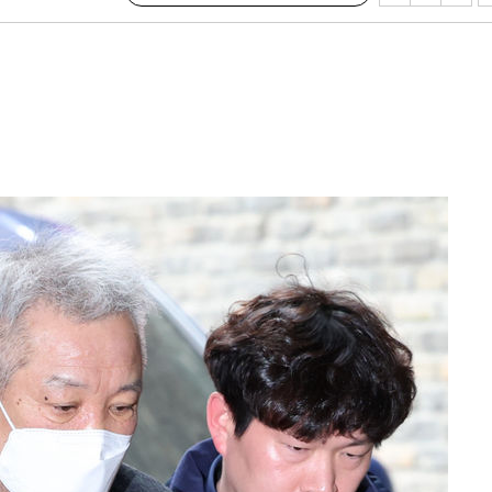
발로 부상
 논의
되길"
시작'
승리…정청래
청래
청래 승리
7%·정청래
2%·김민석
0.30%
 차에 첫
동'
리(종합)
개