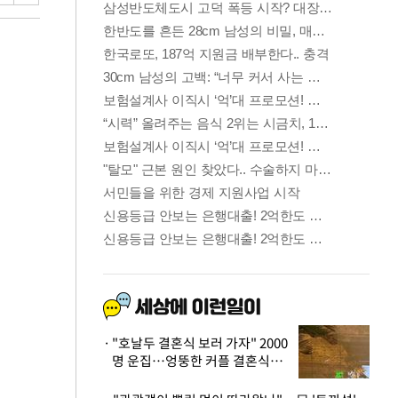
"호날두 결혼식 보러 가자" 2000
명 운집…엉뚱한 커플 결혼식에
'황당'