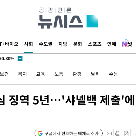
시작'
승리…정청래
청래
청래 승리
7%·정청래
IT·바이오
사회
수도권
지방
문화
스포츠
연예
2%·김민석
0.30%
/보건
복지
교육
노동
환경
날씨
수능
 차에 첫
동'
리(종합)
심 징역 5년…'샤넬백 제출'에
개
대우'
'온도차'
구글에서 선호하는 매체로 추가
 밝혀