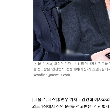
-9528초 전 >
이강인, 오늘 서울서 AT마드리드 입단식…'전례 없는 특급
59분 전 >
'여긴 20도, 저긴 50도'…열화상 카메라로 본 폭염 저감시설 '
1시간 전 >
콜롬비아 신임 우파 대통령 취임 하루만에 차량폭탄 폭발 사건
2시간 전 >
튀르키예 외무장관, "메카 3국 방위협정은 이란이 목표 아냐 "
3시간 전 >
이군이 불법 군시설 건설한 레바논 남부에서 레바논군 3명 폭
4시간 전 >
[속보]美중부 사령관, 이스라엘 긴급방문 다중화된 전선 상황
[서울=뉴시스] 조성우 기자 = 김건희 여사와의 친분을
을 선고받은 '건진법사' 전성배씨(사진)가 21일 2심에서 
xconfind@newsis.com
[서울=뉴시스]홍연우 기자 = 김건희 여사와
의로 1심에서 징역 6년을 선고받은 '건진법사