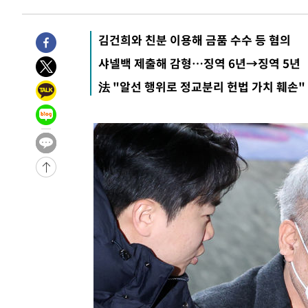
3시간 전 >
이군이 불법 군시설 건설한 레바논 남부에서 레바논군 3명 폭
4시간 전 >
[속보]美중부 사령관, 이스라엘 긴급방문 다중화된 전선 상황
김건희와 친분 이용해 금품 수수 등 혐의
-32000초 전 >
이강인 ATM 입단식에 '상암벌 들썩'…"세계적인 선수 
샤넬백 제출해 감형…징역 6년→징역 5년
-30996초 전 >
태풍 돌핀, 중 저장성 타이저우시 해안에 상륙 (1보)
法 "알선 행위로 정교분리 헌법 가치 훼손"
-28342초 전 >
AT마드리드 데뷔 앞둔 이강인, 맨시티전 선발 대신 '벤치 
-26972초 전 >
[속보]與 강원·TK 당원투표 합산 김민석 48.54%로 
44.40%
-26306초 전 >
與 강원·TK 당원투표 합산 김민석 46.01%로 승리…정
44.53%
-26146초 전 >
[속보]與전대 권리당원투표…강원·경북 김민석, 대구 정
-25953초 전 >
[속보]與 당대표 경선, 경북 권리당원 투표 김민석 47.3
45.71%
-25855초 전 >
[속보]與 당대표 경선, 대구 권리당원 투표 정청래 47.8
46.35%
-25652초 전 >
[속보]與 당대표 경선, 강원 권리당원 투표 김민석 승리…5
득표
-23570초 전 >
"일본축구협회, 대한축구협회 성 접대 의혹 심판 조사"
-16212초 전 >
[속보]장은수, KLPGA 제주삼다수 역전 우승…데뷔 10년
정상
-11577초 전 >
"얼마나 더웠으면"…안동 물길공원서 헤엄친 구렁이 '소
-11504초 전 >
손흥민, 68분 뛰고 2경기 침묵…LAFC, 톨루카에 1-0 승
-10776초 전 >
'2경기 연속 침묵' 손흥민, 톨루카전 68분만 뛰고 슈팅 0