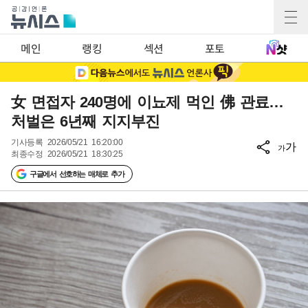
메인
랭킹
섹션
포토
女 면접자 240명에 이뇨제 먹인 佛 관료…
처벌은 6년째 지지부진
기사등록
2026/05/21 16:20:00
가
가
최종수정
2026/05/21 18:30:25
구글에서 선호하는 매체로 추가