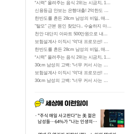
"주식 매일 사고판다"는 美 젊은
남성들…64%가 "나는 인생의
패배자“