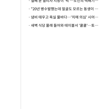
· 엘베 문 열리자 지팡이 '퍽'…노인의 택배기사 폭행 이유
· "20년 병수발했는데 얼굴도 모르는 동생이 유산 절반을"…배다른 형제 상속권 있을까
· 냄비 태우고 욕실 물바다…'치매 의심' 시어머니 검사 권유했다가 '날벼락'
· 새벽 식당 몰래 들어와 테이블서 '쿨쿨'…토사물 남기고 사라진 남성