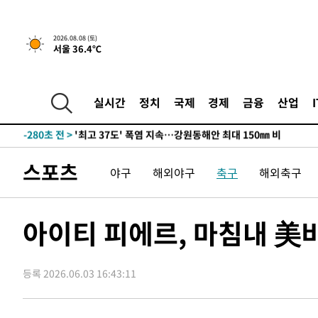
-20521초 전 >
남자 농구, 나고야 아시안게임서 '홈팀' 일본과 한일전
-19897초 전 >
여수 오동도 해상서 모터보트 전복…1명 사망·1명 실종
2026.08.08 (토)
서울 36.4℃
-16124초 전 >
극한폭염 한풀 꺾이지만…'낮 최고 35도' 무더위, 열대야
주 날씨]
-13142초 전 >
축구협회 "압수수색·성접대 논란 사과…쇄신의 기회로 
-11659초 전 >
[속보]'압수수색·성접대 논란' 축구협회 "실망과 걱정 
실시간
정치
국제
경제
금융
산업
송"
-280초 전 >
'최고 37도' 폭염 지속…강원동해안 최대 150㎜ 비
1시간 전 >
[속보]뉴욕증시 상승 마감…S&P 0.6% 나스닥 1.3%↑
-29190초 전 >
강릉에 시간당 81.4㎜ 물폭탄…도로 잠기고 담벼락 붕괴
스포츠
야구
해외야구
축구
해외축구
-25297초 전 >
백운산서 80년근 천종산삼 9뿌리 발견…감정가 1.3억원
-23007초 전 >
선재도서 해루질 나섰다 실종 60대, 닷새 만에 숨진 채 발
-20541초 전 >
남자 농구, 나고야 아시안게임서 '홈팀' 일본과 한일전
아이티 피에르, 마침내 美
-19917초 전 >
여수 오동도 해상서 모터보트 전복…1명 사망·1명 실종
-16144초 전 >
극한폭염 한풀 꺾이지만…'낮 최고 35도' 무더위, 열대야
주 날씨]
등록 2026.06.03 16:43:11
-13162초 전 >
축구협회 "압수수색·성접대 논란 사과…쇄신의 기회로 
-11679초 전 >
[속보]'압수수색·성접대 논란' 축구협회 "실망과 걱정 
송"
-300초 전 >
'최고 37도' 폭염 지속…강원동해안 최대 150㎜ 비