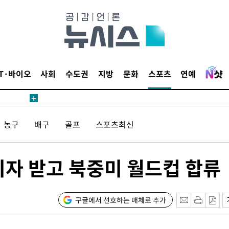
 계속[다음
삼겠다"
안겨드려 죄
IT·바이오
사회
수도권
지방
문화
스포츠
연예
농구
배구
골프
스포츠최신
견
비자 받고 북중미 월드컵 합류
 계속[다음
삼겠다"
구글에서 선호하는 매체로 추가
안겨드려 죄