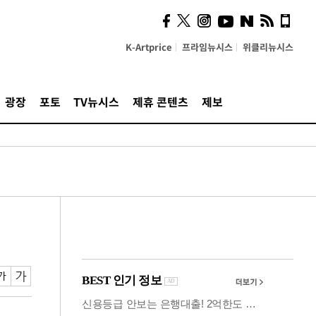
사이 해답 찾았죠"…알을
깨고 나온 '초자아'
K-Artprice
프라임뉴시스
위클리뉴시스
광장
포토
TV뉴시스
제휴 콘텐츠
제보