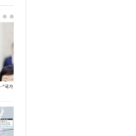
…"국가
홈플러스, 67개 점포 가오픈… 13일 정식 개장
오세훈 서울시장,
환경 점검