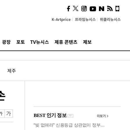
시, 스마트폰 액세서리에
NFC 더했다
K-Artprice
프라임뉴시스
위클리뉴시스
광장
포토
TV뉴시스
제휴 콘텐츠
제보
제주
손