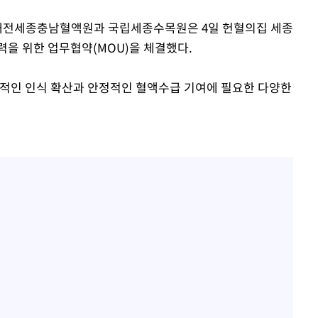
사 대전세종충남혈액원과 국립세종수목원은 4일 헌혈의집 세종
 CDC
력을 위한 업무협약(MOU)을 체결했다.
 압수수색
위 등 9곳
정적인 인식 확산과 안정적인 혈액수급 기여에 필요한 다양한
출발
개장
3명은 중태
에서 두차