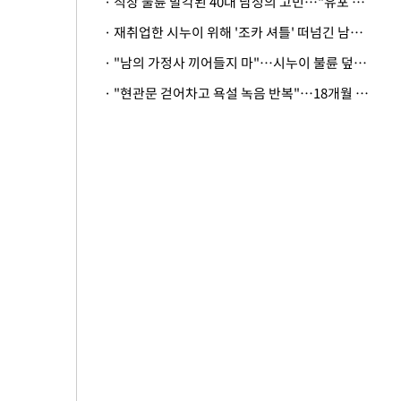
· 직장 불륜 발각된 40대 남성의 고민…"유포 동료 명예훼손·협박죄 고소 가능할까"
· 재취업한 시누이 위해 '조카 셔틀' 떠넘긴 남편…아내 "난 못한다"
· "남의 가정사 끼어들지 마"…시누이 불륜 덮으려는 남편에 억울한 아내
· "현관문 걷어차고 욕설 녹음 반복"…18개월 아기 키우는 집 뒤흔든 '앞집의 비극'