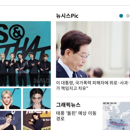
뉴시스Pic
개구리밥
이 대통령, 국가폭력 피해자에 위로·사과
가 책임지고 치유"
그래픽뉴스
태풍 '돌핀' 예상 이동
경로