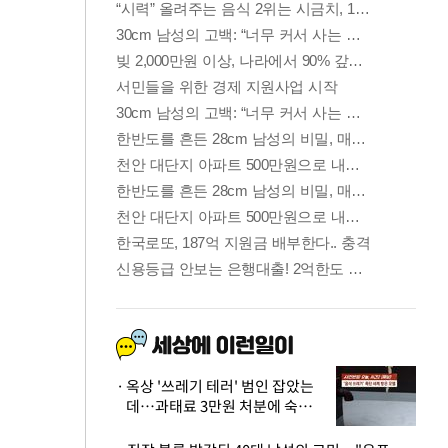
옥상 '쓰레기 테러' 범인 잡았는
데…과태료 3만원 처분에 숙박업
주 허탈