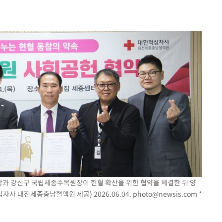
출발
개장
3명은 중태
에서 두차
부장 기소
"
협회
 교수…이
 절차 개시
액
장과 강신구 국립세종수목원장이 헌혈 확산을 위한 협약을 체결한 뒤 양
사 대전세종충남혈액원 제공) 2026.06.04.
photo@newsis.com
*
 사망