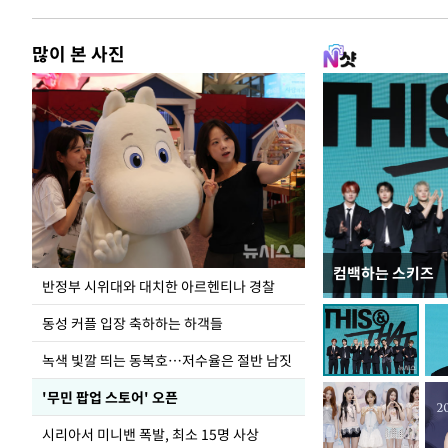
많이 본 사진
컴백하는 스키즈
지석천 뒤덮은 
반정부 시위대와 대치한 아르헨티나 경찰
동성 커플 입장 축하하는 하객들
녹색 빛깔 띄는 동복호…저수율은 절반 남짓
'무민 팝업 스토어' 오픈
시리아서 미니밴 폭발, 최소 15명 사상