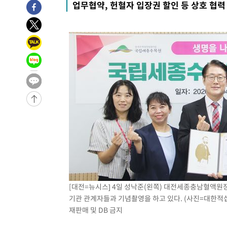
업무협약, 헌혈자 입장권 할인 등 상호 협력
압수수색
-10948초 전 >
[속보]원·달러 환율, 오전 9시 1423.8원
-10744초 전 >
[속보]삼성전자·SK하이닉스 동반 강보합…1%대 상승 
-10730초 전 >
[속보]코스닥, 5.95포인트(0.74%) 상승한 807.62개장
-10698초 전 >
[속보]코스피, 6300선 재탈환…1.09% 오른 6365.07 
-7863초 전 >
시리아 다마스쿠스 교외에서 미니버스 폭발.. 14명 부상, 
-7161초 전 >
입추에도 극한더위…서울 낮 39도 '폭염중대경보'
-2125초 전 >
이란, 호르무즈서 "적국 목표물들"과 대치로 남부 케슘섬
례 큰 폭발음
-31180초 전 >
[속보]종합특검, '계엄 수용공간 확보' 신용해 前교정본
-30053초 전 >
외신들도 주목한 韓축구 파문…"국민적 공분에 수사 재개
-30024초 전 >
11시간 압수수색에 성접대 파문까지…'쑥대밭' 된 축구
-29046초 전 >
[속보]규제합리화위원회 부위원장에 김태유 서울대 공대
병태 후임
-25404초 전 >
[속보]국힘 윤리위, '돌려차기 발언' 진종오·서범수 징계
-20729초 전 >
[속보] 7월 중국 수출 23.9%↑ 수입 27.5%↑…무역총
[대전=뉴시스] 4일 성낙준(왼쪽) 대전세종충남혈액원
25.3%↑
-17889초 전 >
[속보]'채상병 순직 책임' 임성근, 항소심도 징역 3년
기관 관계자들과 기념촬영을 하고 있다. (사진=대한적십자
재판매 및 DB 금지
-17755초 전 >
[속보]종합특검, '관저이전 봐주기 감사' 유병호 구속기소
-14355초 전 >
민주 콩고 에볼라환자 4천명 돌파, 4053명 발생 1850명