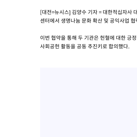
-13605초 전 >
[속보]'300억원대 사기 혐의' 차가원 대표 구속 송치
[대전=뉴시스] 김양수 기자 = 대한적십자
-12799초 전 >
"미 전국적 살모네라 식중독 원인은 멕시코산 할라피뇨"--
센터에서 생명나눔 문화 확산 및 공익사업 협
-11312초 전 >
[속보]경찰·노동부, HL만도 평택사업장 끼임 사망 관련
-11193초 전 >
[속보]합수본, '투표율 허위 입력' 중앙·서울·경기도 선관
이번 협약을 통해 두 기관은 헌혈에 대한 긍
압수수색
-10948초 전 >
[속보]원·달러 환율, 오전 9시 1423.8원
사회공헌 활동을 공동 추진키로 합의했다.
-10744초 전 >
[속보]삼성전자·SK하이닉스 동반 강보합…1%대 상승 
-10730초 전 >
[속보]코스닥, 5.95포인트(0.74%) 상승한 807.62개장
-10698초 전 >
[속보]코스피, 6300선 재탈환…1.09% 오른 6365.07 
-7863초 전 >
시리아 다마스쿠스 교외에서 미니버스 폭발.. 14명 부상, 
-7161초 전 >
입추에도 극한더위…서울 낮 39도 '폭염중대경보'
-2125초 전 >
이란, 호르무즈서 "적국 목표물들"과 대치로 남부 케슘섬
례 큰 폭발음