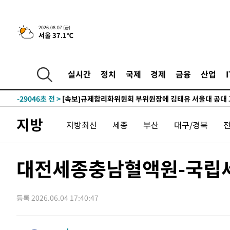
2026.08.07 (금)
서울 37.1℃
-2125초 전 >
이란, 호르무즈서 "적국 목표물들"과 대치로 남부 케슘섬
례 큰 폭발음
-31180초 전 >
[속보]종합특검, '계엄 수용공간 확보' 신용해 前교정본
-30053초 전 >
외신들도 주목한 韓축구 파문…"국민적 공분에 수사 재개
실시간
정치
국제
경제
금융
산업
-30024초 전 >
11시간 압수수색에 성접대 파문까지…'쑥대밭' 된 축구
-29046초 전 >
[속보]규제합리화위원회 부위원장에 김태유 서울대 공대
병태 후임
-25404초 전 >
[속보]국힘 윤리위, '돌려차기 발언' 진종오·서범수 징계
지방
지방최신
세종
부산
대구/경북
-20729초 전 >
[속보] 7월 중국 수출 23.9%↑ 수입 27.5%↑…무역총
25.3%↑
-17889초 전 >
[속보]'채상병 순직 책임' 임성근, 항소심도 징역 3년
-17755초 전 >
[속보]종합특검, '관저이전 봐주기 감사' 유병호 구속기소
대전세종충남혈액원-국립세
-14355초 전 >
민주 콩고 에볼라환자 4천명 돌파, 4053명 발생 1850명
-13605초 전 >
[속보]'300억원대 사기 혐의' 차가원 대표 구속 송치
등록 2026.06.04 17:40:47
-12799초 전 >
"미 전국적 살모네라 식중독 원인은 멕시코산 할라피뇨"--
-11312초 전 >
[속보]경찰·노동부, HL만도 평택사업장 끼임 사망 관련
-11193초 전 >
[속보]합수본, '투표율 허위 입력' 중앙·서울·경기도 선관