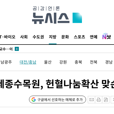
에서 두차
부장 기소
"
IT·바이오
사회
수도권
지방
문화
스포츠
연예
협회
 교수…이
 절차 개시
전남광주
대전/충남
울산
강원
충북
전북
경남
액
종수목원, 헌혈나눔확산 맞
 사망
 CDC
구글에서 선호하는 매체로 추가
 압수수색
위 등 9곳