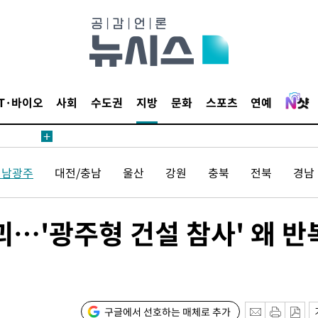
IT·바이오
사회
수도권
지방
문화
스포츠
연예
견
전남광주
대전/충남
울산
강원
충북
전북
경남
 계속[다음
…'광주형 건설 참사' 왜 반
삼겠다"
안겨드려 죄
구글에서 선호하는 매체로 추가