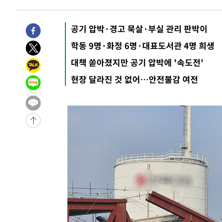
-29121초 전 >
선재도서 해루질 나섰다 실종 60대, 닷새 만에 숨진 채 발
-26655초 전 >
남자 농구, 나고야 아시안게임서 '홈팀' 일본과 한일전
공기 압박·경고 묵살·부실 관리 판박이
-26031초 전 >
여수 오동도 해상서 모터보트 전복…1명 사망·1명 실종
학동 9명·화정 6명·대표도서관 4명 희생
-22258초 전 >
극한폭염 한풀 꺾이지만…'낮 최고 35도' 무더위, 열대야
대책 쏟아졌지만 공기 압박에 '속도전'
주 날씨]
-19276초 전 >
축구협회 "압수수색·성접대 논란 사과…쇄신의 기회로 
현장 달라진 것 없어…안전불감 여전
-17793초 전 >
[속보]'압수수색·성접대 논란' 축구협회 "실망과 걱정 
송"
-6414초 전 >
'최고 37도' 폭염 지속…강원동해안 최대 150㎜ 비
7분 전 >
[속보]뉴욕증시 상승 마감…S&P 0.6% 나스닥 1.3%↑