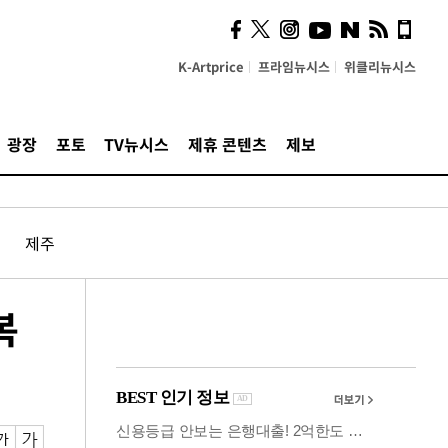
사이 해답 찾았죠"…알을
깨고 나온 '초자아'
K-Artprice
프라임뉴시스
위클리뉴시스
광장
포토
TV뉴시스
제휴 콘텐츠
제보
제주
복