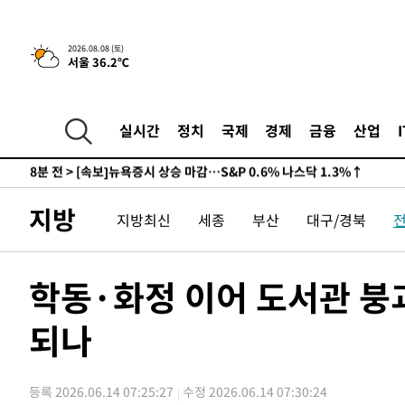
2026.08.08 (토)
서울 36.2℃
실시간
정치
국제
경제
금융
산업
7분 전 >
[속보]뉴욕증시 상승 마감…S&P 0.6% 나스닥 1.3%↑
-31391초 전 >
백운산서 80년근 천종산삼 9뿌리 발견…감정가 1.3억원
-29101초 전 >
선재도서 해루질 나섰다 실종 60대, 닷새 만에 숨진 채 발
지방
지방최신
세종
부산
대구/경북
-26635초 전 >
남자 농구, 나고야 아시안게임서 '홈팀' 일본과 한일전
-26011초 전 >
여수 오동도 해상서 모터보트 전복…1명 사망·1명 실종
-22238초 전 >
극한폭염 한풀 꺾이지만…'낮 최고 35도' 무더위, 열대야
학동·화정 이어 도서관 붕괴
주 날씨]
-19256초 전 >
축구협회 "압수수색·성접대 논란 사과…쇄신의 기회로 
되나
-17773초 전 >
[속보]'압수수색·성접대 논란' 축구협회 "실망과 걱정 
송"
-6394초 전 >
'최고 37도' 폭염 지속…강원동해안 최대 150㎜ 비
8분 전 >
[속보]뉴욕증시 상승 마감…S&P 0.6% 나스닥 1.3%↑
등록 2026.06.14 07:25:27
수정 2026.06.14 07:30:24
-31411초 전 >
백운산서 80년근 천종산삼 9뿌리 발견…감정가 1.3억원