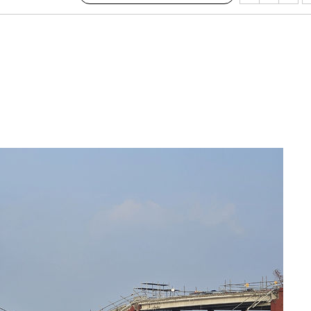
견
 계속[다음
삼겠다"
안겨드려 죄