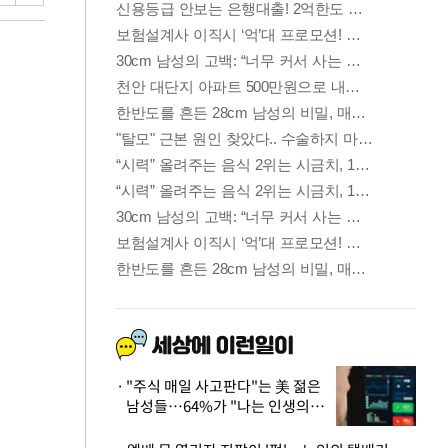
"주식 매일 사고판다"는 美 젊은
남성들…64%가 "나는 인생의
패배자“