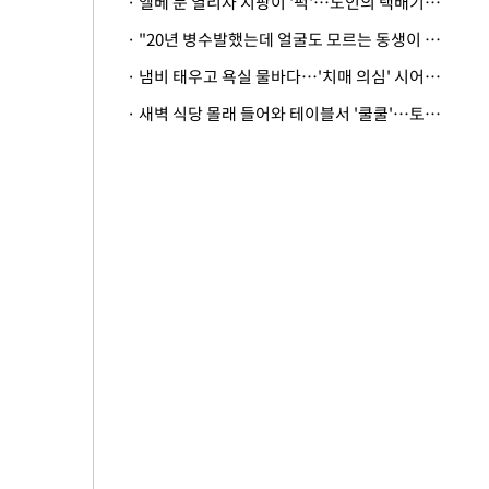
· 엘베 문 열리자 지팡이 '퍽'…노인의 택배기사 폭행 이유
· "20년 병수발했는데 얼굴도 모르는 동생이 유산 절반을"…배다른 형제 상속권 있을까
· 냄비 태우고 욕실 물바다…'치매 의심' 시어머니 검사 권유했다가 '날벼락'
· 새벽 식당 몰래 들어와 테이블서 '쿨쿨'…토사물 남기고 사라진 남성