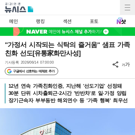
메인
랭킹
섹션
포토
"가정서 시작되는 식탁의 즐거움" 샘표 가족
친화 선도[유통家화만사성]
기사등록
2026/06/14 07:00:00
가
가
구글에서 선호하는 매체로 추가
12년 연속 가족친화인증, 지난해 '선도기업' 선정돼
30분 단위 시차출퇴근·2시간 '반반차'로 일·가정 양립
장기근속자 부부동반 해외연수 등 '가족 행복' 최우선