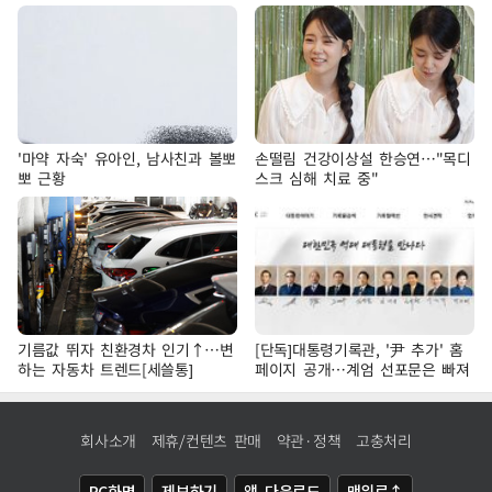
'마약 자숙' 유아인, 남사친과 볼뽀
손떨림 건강이상설 한승연…"목디
뽀 근황
스크 심해 치료 중"
기름값 뛰자 친환경차 인기↑…변
[단독]대통령기록관, '尹 추가' 홈
하는 자동차 트렌드[세쓸통]
페이지 공개…계엄 선포문은 빠져
회사소개
제휴/컨텐츠 판매
약관·정책
고충처리
PC화면
제보하기
앱 다운로드
맨위로↑