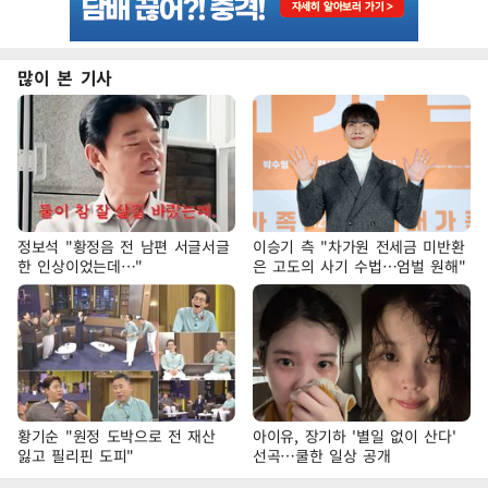
많이 본 기사
정보석 "황정음 전 남편 서글서글
이승기 측 "차가원 전세금 미반환
한 인상이었는데…"
은 고도의 사기 수법…엄벌 원해"
황기순 "원정 도박으로 전 재산
아이유, 장기하 '별일 없이 산다'
잃고 필리핀 도피"
선곡…쿨한 일상 공개