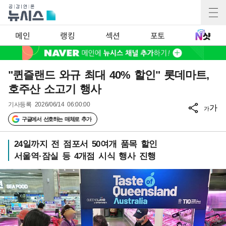
메인
랭킹
섹션
포토
"퀸즐랜드 와규 최대 40% 할인" 롯데마트,
호주산 소고기 행사
기사등록
2026/06/14 06:00:00
가
가
구글에서 선호하는 매체로 추가
24일까지 전 점포서 50여개 품목 할인
서울역·잠실 등 4개점 시식 행사 진행