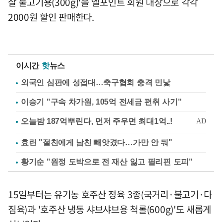
살 불고기용(300g)'을 엘포인트 회원 대상으로 각각
2000원 할인 판매한다.
이시간
핫
뉴스
외국인 심판에 성접대…축구협회 충격 민낯
이승기 "구속 차가원, 105억 전세금 편취 사기"
효린 "절친에게 남친 빼앗겼다…가만 안 둬"
황기순 "원정 도박으로 전 재산 잃고 필리핀 도피"
15일부터는 유기농 호주산 정육 3종(국거리·불고기·다
짐육)과 '호주산 냉동 샤브샤브용 척롤(600g)'도 새롭게