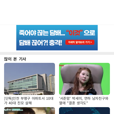
많이 본 기사
[단독]인천 부평구 아파트서 10대
'서준맘' 박세미, 연하 남자친구와
가 40대 친모 살해
열애 "결혼 생각도"