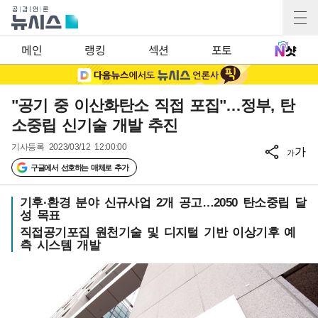
메인
랭킹
섹션
포토
"공기 중 이산화탄소 직접 포집"…정부, 탄
소중립 신기술 개발 추진
기사등록
2023/03/12 12:00:00
가
가
구글에서 선호하는 매체로 추가
기후·환경 분야 신규사업 2개 공고…2050 탄소중립 달
성 목표
직접공기포집 원천기술 및 디지털 기반 이상기후 예
측 시스템 개발