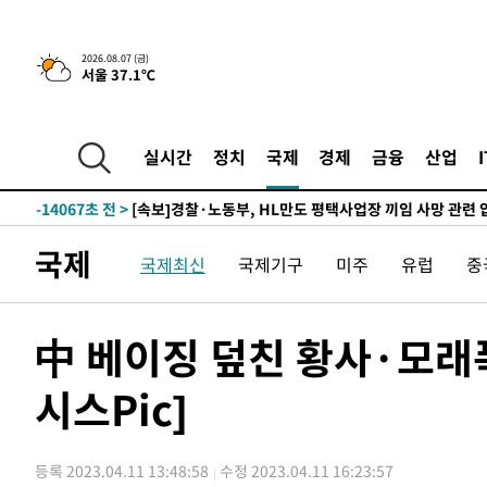
25.3%↑
-20644초 전 >
[속보]'채상병 순직 책임' 임성근, 항소심도 징역 3년
-20510초 전 >
[속보]종합특검, '관저이전 봐주기 감사' 유병호 구속기소
2026.08.07 (금)
서울 37.1℃
-17110초 전 >
민주 콩고 에볼라환자 4천명 돌파, 4053명 발생 1850명
-16360초 전 >
[속보]'300억원대 사기 혐의' 차가원 대표 구속 송치
-15554초 전 >
"미 전국적 살모네라 식중독 원인은 멕시코산 할라피뇨"--
실시간
정치
국제
경제
금융
산업
-14067초 전 >
[속보]경찰·노동부, HL만도 평택사업장 끼임 사망 관련
-13948초 전 >
[속보]합수본, '투표율 허위 입력' 중앙·서울·경기도 선관
압수수색
-13703초 전 >
[속보]원·달러 환율, 오전 9시 1423.8원
국제
국제최신
국제기구
미주
유럽
중
-13499초 전 >
[속보]삼성전자·SK하이닉스 동반 강보합…1%대 상승 
-13485초 전 >
[속보]코스닥, 5.95포인트(0.74%) 상승한 807.62개장
-13453초 전 >
[속보]코스피, 6300선 재탈환…1.09% 오른 6365.07 
中 베이징 덮친 황사·모래
-10618초 전 >
시리아 다마스쿠스 교외에서 미니버스 폭발.. 14명 부상, 
태
시스Pic]
-9916초 전 >
입추에도 극한더위…서울 낮 39도 '폭염중대경보'
-4880초 전 >
이란, 호르무즈서 "적국 목표물들"과 대치로 남부 케슘섬
례 큰 폭발음
-3595초 전 >
[속보]美, 폴리실리콘 수입 규제…파생제품 15% 관세, 12
등록 2023.04.11 13:48:58
수정 2023.04.11 16:23:57
효
-1746초 전 >
[속보]트럼프, 美 원정출산 금지 행정명령 서명