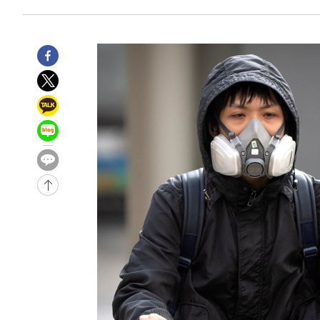
9분 전 >
[속보] 뉴욕증시, 일제 하락 마감…나스닥 0.06%↓
-31821초 전 >
[속보]규제합리화위원회 부위원장에 김태유 서울대 공대
병태 후임
-28179초 전 >
[속보]국힘 윤리위, '돌려차기 발언' 진종오·서범수 징계
-23504초 전 >
[속보] 7월 중국 수출 23.9%↑ 수입 27.5%↑…무역총
25.3%↑
-20664초 전 >
[속보]'채상병 순직 책임' 임성근, 항소심도 징역 3년
-20530초 전 >
[속보]종합특검, '관저이전 봐주기 감사' 유병호 구속기소
-17130초 전 >
민주 콩고 에볼라환자 4천명 돌파, 4053명 발생 1850명
-16380초 전 >
[속보]'300억원대 사기 혐의' 차가원 대표 구속 송치
-15574초 전 >
"미 전국적 살모네라 식중독 원인은 멕시코산 할라피뇨"--
-14087초 전 >
[속보]경찰·노동부, HL만도 평택사업장 끼임 사망 관련
-13968초 전 >
[속보]합수본, '투표율 허위 입력' 중앙·서울·경기도 선관
압수수색
-13723초 전 >
[속보]원·달러 환율, 오전 9시 1423.8원
-13519초 전 >
[속보]삼성전자·SK하이닉스 동반 강보합…1%대 상승 
-13505초 전 >
[속보]코스닥, 5.95포인트(0.74%) 상승한 807.62개장
-13473초 전 >
[속보]코스피, 6300선 재탈환…1.09% 오른 6365.07 
-10638초 전 >
시리아 다마스쿠스 교외에서 미니버스 폭발.. 14명 부상, 