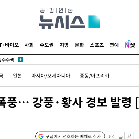
 사망
 CDC
IT·바이오
사회
수도권
지방
문화
스포츠
연예
 압수수색
위 등 9곳
국
일본
아시아/오세아니아
중동/아프리카
출발
개장
폭풍… 강풍·황사 경보 발령 
3명은 중
에서 두차
0일 후 발
구글에서 선호하는 매체로 추가