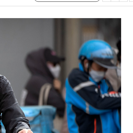
 교수…이
 절차 개시
액
 사망
 CDC
 압수수색
위 등 9곳
출발
개장
3명은 중