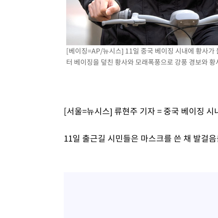
태
-9936초 전 >
입추에도 극한더위…서울 낮 39도 '폭염중대경보'
-4900초 전 >
이란, 호르무즈서 "적국 목표물들"과 대치로 남부 케슘섬
례 큰 폭발음
-3615초 전 >
[속보]美, 폴리실리콘 수입 규제…파생제품 15% 관세, 12
[베이징=AP/뉴시스] 11일 중국 베이징 시내에 황사가
효
-1766초 전 >
[속보]트럼프, 美 원정출산 금지 행정명령 서명
터 베이징을 덮친 황사와 모래폭풍으로 강풍 경보와 황사 경
8분 전 >
[속보] 뉴욕증시, 일제 하락 마감…나스닥 0.06%↓
[서울=뉴시스] 류현주 기자 = 중국 베이징 
11일 출근길 시민들은 마스크를 쓴 채 발걸음