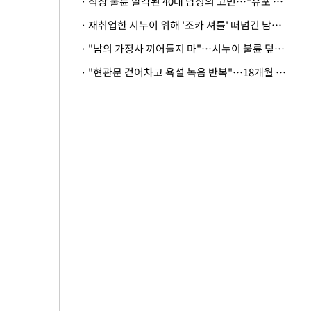
· 직장 불륜 발각된 40대 남성의 고민…"유포 동료 명예훼손·협박죄 고소 가능할까"
· 재취업한 시누이 위해 '조카 셔틀' 떠넘긴 남편…아내 "난 못한다"
· "남의 가정사 끼어들지 마"…시누이 불륜 덮으려는 남편에 억울한 아내
· "현관문 걷어차고 욕설 녹음 반복"…18개월 아기 키우는 집 뒤흔든 '앞집의 비극'