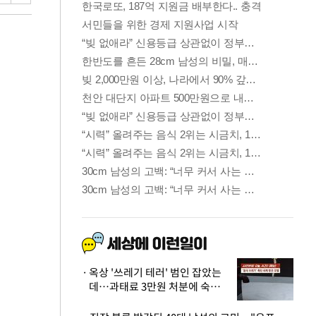
옥상 '쓰레기 테러' 범인 잡았는
데…과태료 3만원 처분에 숙박업
주 허탈