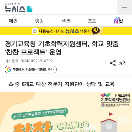
메인
랭킹
섹션
포토
경기교육청 기초학력지원센터, 학교 맞춤
'찬찬 프로젝트' 운영
기사등록
2024/10/22 20:47:02
가
가
구글에서 선호하는 매체로 추가
초·중 8개교 대상 전문가 지원단이 상담 및 교육