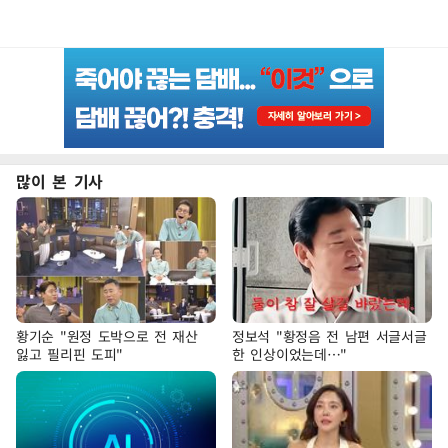
많이 본 기사
황기순 "원정 도박으로 전 재산
정보석 "황정음 전 남편 서글서글
잃고 필리핀 도피"
한 인상이었는데…"