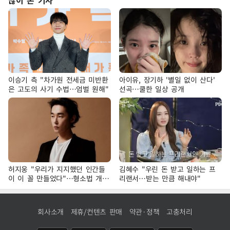
이승기 측 "차가원 전세금 미반환
아이유, 장기하 '별일 없이 산다'
은 고도의 사기 수법…엄벌 원해"
선곡…쿨한 일상 공개
허지웅 "우리가 지지했던 인간들
김혜수 "우린 돈 받고 일하는 프
이 이 꼴 만들었다"…형소법 개정
리랜서…받는 만큼 해내야"
에 격한 반응
회사소개
제휴/컨텐츠 판매
약관·정책
고충처리