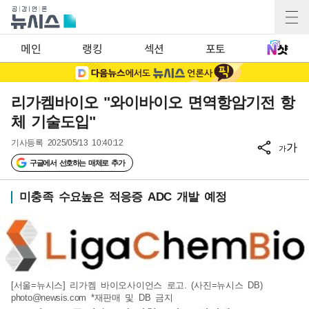
메인
랭킹
섹션
포토
리가켐바이오 "와이바이오 면역항암기전 항
체 기술도입"
기사등록
2025/05/13 10:40:12
가
가
구글에서 선호하는 매체로 추가
미충족 수요높은 적응증 ADC 개발 예정
[서울=뉴시스] 리가켐 바이오사이언스 로고. (사진=뉴시스 DB)
photo@newsis.com
*재판매 및 DB 금지