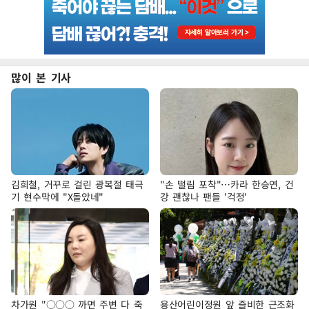
많이 본 기사
김희철, 거꾸로 걸린 광복절 태극
"손 떨림 포착"…카라 한승연, 건
기 현수막에 "X돌았네"
강 괜찮나 팬들 '걱정'
차가원 "○○○ 까면 주변 다 죽
용산어린이정원 앞 즐비한 근조화