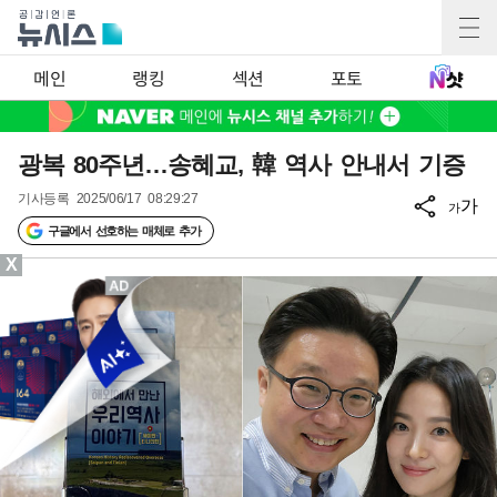
메인
랭킹
섹션
포토
광복 80주년…송혜교, 韓 역사 안내서 기증
기사등록
2025/06/17 08:29:27
가
가
구글에서 선호하는 매체로 추가
X