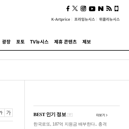
시, 스마트폰 액세서리에
NFC 더했다
K-Artprice
프라임뉴시스
위클리뉴시스
광장
포토
TV뉴시스
제휴 콘텐츠
제보