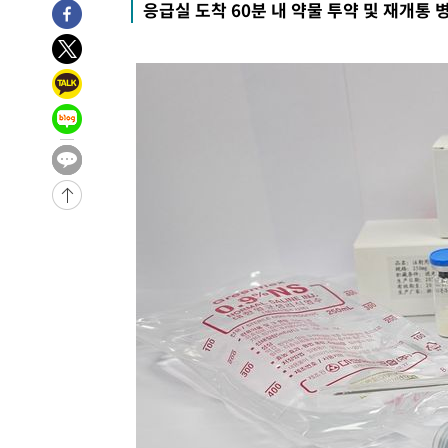
응급실 도착 60분 내 약물 투약 및 재개통
-10038초 전 >
[속보]'300억원대 사기 혐의' 차가원 대표 구속 송치
-9232초 전 >
"미 전국적 살모네라 식중독 원인은 멕시코산 할라피뇨"-- 
-7745초 전 >
[속보]경찰·노동부, HL만도 평택사업장 끼임 사망 관련 
-7626초 전 >
[속보]합수본, '투표율 허위 입력' 중앙·서울·경기도 선관위
압수수색
-7381초 전 >
[속보]원·달러 환율, 오전 9시 1423.8원
-31714초 전 >
여자배구 이재영·이다영 자매, 아제르바이잔 투란VC 입
-30967초 전 >
외국인 심판 성 접대 7경기 들여다보니…한국 축구 '5승 2
-30701초 전 >
[속보]코스닥, 2.86포인트(0.36%) 내린 798.81마감
-30654초 전 >
[속보]코스피, 6200선 약보합…0.60% 내린 6258.77에
-30634초 전 >
[속보]원·달러 환율, 7.7원 내린 1416.1원 마감
-30523초 전 >
[속보] 노원서 40.1도 관측…서울, 2018년 이후 첫 40도
-27613초 전 >
[속보]종합특검, '계엄 수용공간 확보' 신용해 前교정본
-26486초 전 >
외신들도 주목한 韓축구 파문…"국민적 공분에 수사 재개
-26457초 전 >
11시간 압수수색에 성접대 파문까지…'쑥대밭' 된 축구
-25479초 전 >
[속보]규제합리화위원회 부위원장에 김태유 서울대 공대
병태 후임
-21837초 전 >
[속보]국힘 윤리위, '돌려차기 발언' 진종오·서범수 징계