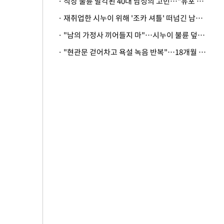
· 직장 불륜 발각된 40대 남성의 고민…"유포 동료 명예훼손·협박죄 고소 가능할까"
· 재취업한 시누이 위해 '조카 셔틀' 떠넘긴 남편…아내 "난 못한다"
· "남의 가정사 끼어들지 마"…시누이 불륜 덮으려는 남편에 억울한 아내
· "현관문 걷어차고 욕설 녹음 반복"…18개월 아기 키우는 집 뒤흔든 '앞집의 비극'