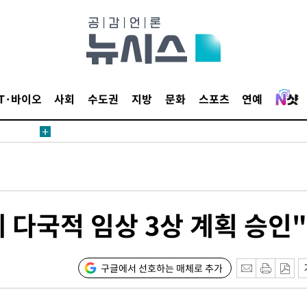
단
무'
 마쳐
IT·바이오
사회
수도권
지방
문화
스포츠
연예
부장 기소
"
협회
 교수…이
 다국적 임상 3상 계획 승인"
 절차 개시
액
구글에서 선호하는 매체로 추가
 사망