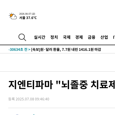
-7381초 전 >
[속보]원·달러 환율, 오전 9시 1423.8원
-31714초 전 >
여자배구 이재영·이다영 자매, 아제르바이잔 투란VC 입
2026.08.07 (금)
서울 37.6℃
-30967초 전 >
외국인 심판 성 접대 7경기 들여다보니…한국 축구 '5승 2
-30701초 전 >
[속보]코스닥, 2.86포인트(0.36%) 내린 798.81마감
-30654초 전 >
[속보]코스피, 6200선 약보합…0.60% 내린 6258.77에
실시간
정치
국제
경제
금융
산업
-30634초 전 >
[속보]원·달러 환율, 7.7원 내린 1416.1원 마감
-30523초 전 >
[속보] 노원서 40.1도 관측…서울, 2018년 이후 첫 40도
-27613초 전 >
[속보]종합특검, '계엄 수용공간 확보' 신용해 前교정본
-26486초 전 >
외신들도 주목한 韓축구 파문…"국민적 공분에 수사 재개
-26457초 전 >
11시간 압수수색에 성접대 파문까지…'쑥대밭' 된 축구
-25479초 전 >
[속보]규제합리화위원회 부위원장에 김태유 서울대 공대
지엔티파마 "뇌졸중 치료제
병태 후임
-21837초 전 >
[속보]국힘 윤리위, '돌려차기 발언' 진종오·서범수 징계
-17162초 전 >
[속보] 7월 중국 수출 23.9%↑ 수입 27.5%↑…무역총
25.3%↑
등록 2025.07.08 09:46:40
-14322초 전 >
[속보]'채상병 순직 책임' 임성근, 항소심도 징역 3년
-14188초 전 >
[속보]종합특검, '관저이전 봐주기 감사' 유병호 구속기소
-10788초 전 >
민주 콩고 에볼라환자 4천명 돌파, 4053명 발생 1850명