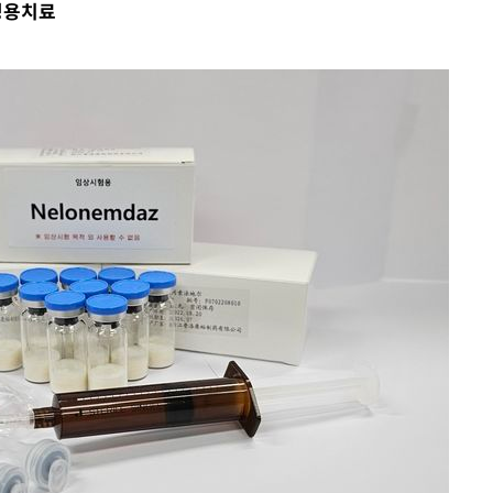
 병용치료
CDC
압수수색
 등 9곳
단
무'
 마쳐
부장 기소
"
협회
 교수…이
 절차 개시