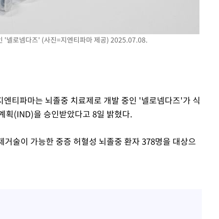
액
넬로넴다즈' (사진=지엔티파마 제공) 2025.07.08.
 사망
CDC
압수수색
 지엔티파마는 뇌졸중 치료제로 개발 중인 '넬로넴다즈'가 식
 등 9곳
획(IND)을 승인받았다고 8일 밝혔다.
전제거술이 가능한 중증 허혈성 뇌졸중 환자 378명을 대상으