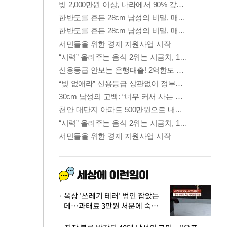
옥상 '쓰레기 테러' 범인 잡았는
데…과태료 3만원 처분에 숙박업
주 허탈