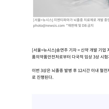
-17162초 전 >
[속보] 7월 중국 수출 23.9%↑ 수입 27.5%↑…무역총
25.3%↑
-14322초 전 >
[속보]'채상병 순직 책임' 임성근, 항소심도 징역 3년
-14188초 전 >
[속보]종합특검, '관저이전 봐주기 감사' 유병호 구속기소
[서울=뉴시스] 지엔티파마가 뇌졸중 치료제로 개발 중인 '
photo@newsis.com
*재판매 및 DB 금지
-10788초 전 >
민주 콩고 에볼라환자 4천명 돌파, 4053명 발생 1850명
-10038초 전 >
[속보]'300억원대 사기 혐의' 차가원 대표 구속 송치
-9232초 전 >
"미 전국적 살모네라 식중독 원인은 멕시코산 할라피뇨"-- 
-7745초 전 >
[속보]경찰·노동부, HL만도 평택사업장 끼임 사망 관련 
[서울=뉴시스]송연주 기자 = 신약 개발 기업
-7626초 전 >
[속보]합수본, '투표율 허위 입력' 중앙·서울·경기도 선관위
품의약품안전처로부터 다국적 임상 3상 시험계
압수수색
-7381초 전 >
[속보]원·달러 환율, 오전 9시 1423.8원
이번 3상은 뇌졸중 발병 후 12시간 이내 혈
로 진행된다.