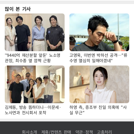
많이 본 기사
''9440억 재산분할 앞둔' 노소영
고영욱, 이번엔 박하선 공격…"류
관장, 최수종 옆 깜짝 근황
수영 열심히 일해야겠네"
김제동, 방송 뜸하더니…이문세·
하영 측, 증조부 친일 의혹에 "사
노사연과 전시회서 포착
실 무근"
회사소개
제휴/컨텐츠 판매
약관·정책
고충처리