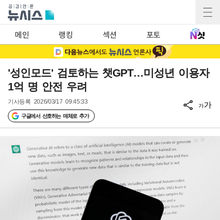
메인
랭킹
섹션
포토
'성인모드' 검토하는 챗GPT…미성년 이용자
1억 명 안전 우려
기사등록
2026/03/17 09:45:33
가
가
구글에서 선호하는 매체로 추가