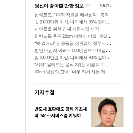
기자수첩
반도체 호황에도 경제 기초체
력 '뚝‘…서비스업 키워야