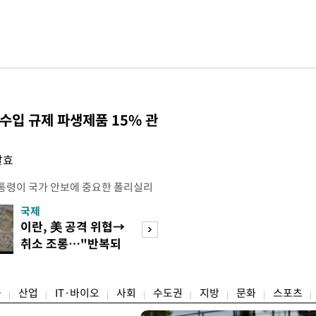
수입 규제 파생제품 15% 관
발효
통령이 국가 안보에 중요한 폴리실리
호하기 위한 조치를 단행했다. 트럼프
국제
경제
간) 폴리실리콘 및 폴리실리콘 파생상
이란, 美 공격 위협→
[단독]국가계약 
격제를 적용하고, 일부 파생제품에는
취소 조롱…"반복되
제한 기준 손본다
부과하는 내용의 선언문에 서명했다고
는 쇼 외교"
실효성 검토
 따라 미국은 폴리실리콘에 ㎏당 21달
융
산업
IT·바이오
사회
수도권
지방
문화
스포츠