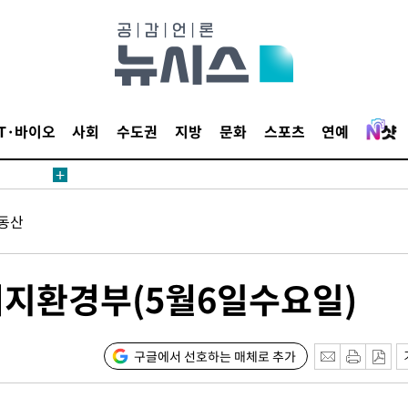
에서 두차
IT·바이오
사회
수도권
지방
문화
스포츠
연예
20일 후
동산
에서 두차
20일 후
너지환경부(5월6일수요일)
구글에서 선호하는 매체로 추가