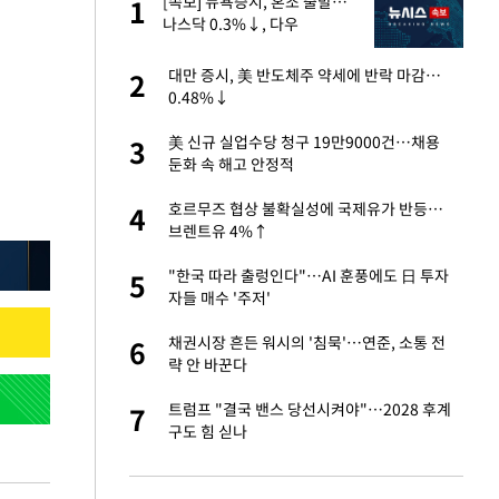
"이
[속보] 뉴욕증시, 혼조 출발…
1
1
나스닥 0.3%↓, 다우
0.14%↑
성 접대 파문에 "현
대만 증시, 美 반도체주 약세에 반락 마감…
2
2
0.48%↓
신 근황 "가볼 만하
美 신규 실업수당 청구 19만9000건…채용
3
3
둔화 속 해고 안정적
보고서 나왔다…월드
호르무즈 협상 불확실성에 국제유가 반등…
4
4
브렌트유 4%↑
 했다"…탈북민 김
"한국 따라 출렁인다"…AI 훈풍에도 日 투자
5
5
 회상
자들 매수 '주저'
출발…나스닥
채권시장 흔든 워시의 '침묵'…연준, 소통 전
6
6
략 안 바꾼다
서 몰라보게 달라진
트럼프 "결국 밴스 당선시켜야"…2028 후계
7
7
구도 힘 싣나