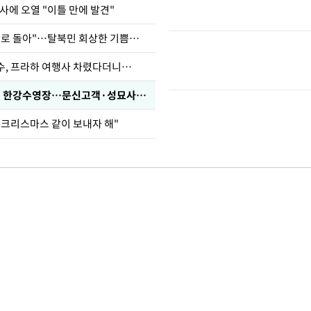
사에 오열 "이틀 만에 발견"
"바지 벗고 앞뒤로 돌아"…탈북민 회상한 기쁨조 검사
수, 프라하 여행사 차렸다더니…
'가성비 워터밤' 한강수영장…문신고객·성묘사음원 민원
 크리스마스 같이 보내자 해"