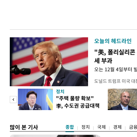
오늘의 헤드라인
"美, 폴리실리콘 
세 부과
오는 12월 4일부터 
도널드 트럼프 미국 대
콘 산업과 공급망을 보
정치
대통령은 6일(현지 시
"사적
"주택 물량 확보"
품 수입에 최저 수입가
李, 수도권 공급대책
15%의 종가 관세를 
 차
집중 점검
백악관이 밝혔다. 이에
러
많이 본 기사
종합
정치
국제
경제
금