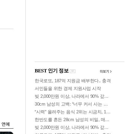
금융
입찰
만스피 꿈 이어질
…
까…韓증권사·글로
벌IB 엇갈린 전망
연예