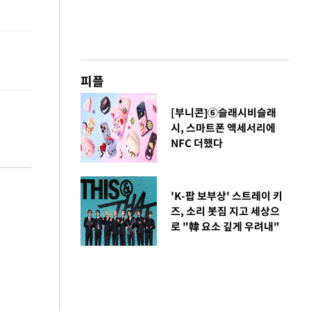
피플
[부니콘]⑥슬래시비슬래
시, 스마트폰 액세서리에
NFC 더했다
'K-팝 보부상' 스트레이 키
즈, 소리 봇짐 지고 세상으
로 "韓 요소 깊게 우려내"