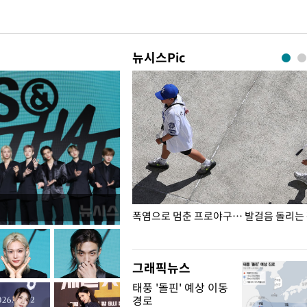
뉴시스Pic
전남광주… 열화상 카메라에 담긴
폭염으로 멈춘 프로야구… 발걸음 돌리는
그래픽뉴스
태풍 '돌핀' 예상 이동
경로