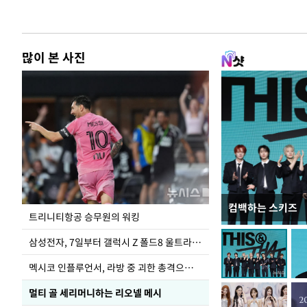
많이 본 사진
컴백하는 스키즈
입추 하루 앞둔 
트리니티항공 승무원의 워킹
폭염
삼성전자, 7일부터 갤럭시 Z 폴드8 울트라·폴드8·플립8 출시
멕시코 인플루언서, 라방 중 괴한 총격으로 사망
멀티 골 세리머니하는 리오넬 메시