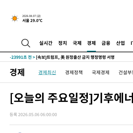
2026.08.07 (금)
서울 29.0℃
-21691초 전 >
[속보] 뉴욕증시, 일제 하락 마감…나스닥 0.06%↓
-32161초 전 >
입추에도 극한더위…서울 낮 39도 '폭염중대경보'
-27125초 전 >
이란, 호르무즈서 "적국 목표물들"과 대치로 남부 케슘섬
실시간
정치
국제
경제
금융
산업
례 큰 폭발음
-25840초 전 >
[속보]美, 폴리실리콘 수입 규제…파생제품 15% 관세, 1
발효
-23991초 전 >
[속보]트럼프, 美 원정출산 금지 행정명령 서명
-21691초 전 >
[속보] 뉴욕증시, 일제 하락 마감…나스닥 0.06%↓
경제
경제최신
경제정책
국제경제
건설부
-32161초 전 >
입추에도 극한더위…서울 낮 39도 '폭염중대경보'
-27125초 전 >
이란, 호르무즈서 "적국 목표물들"과 대치로 남부 케슘섬
례 큰 폭발음
-25840초 전 >
[속보]美, 폴리실리콘 수입 규제…파생제품 15% 관세, 1
[오늘의 주요일정]기후에
발효
-23991초 전 >
[속보]트럼프, 美 원정출산 금지 행정명령 서명
-21691초 전 >
[속보] 뉴욕증시, 일제 하락 마감…나스닥 0.06%↓
등록 2026.05.06 06:00:00