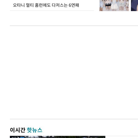
오타니 멀티 홈런에도 다저스는 6연패
이시간
핫뉴스