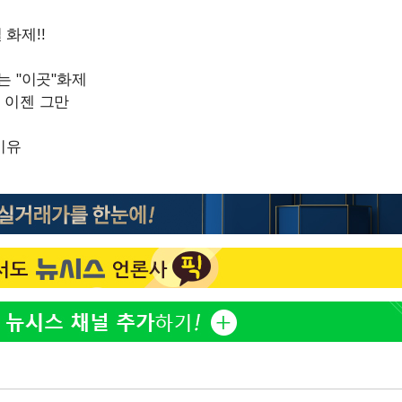
방은희, 母 고독사에 오열 
1
틀 만에 발견"
축구협회, 15년 전 심판 
2
재는 내부 지침 준수"
김지수, '여행사 대표' 변
3
니…"
축구협회 '성접대' 감사
4
컵·올림픽 심판 포함
"바지 벗고 앞뒤로 돌아야
5
서아, 기쁨조 검사 수치심
[속보] 뉴욕증시, 혼조 
6
0.3%↓, 다우 0.14%↑
'학폭 논란' 지수, 필리핀
7
근황