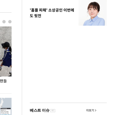
'홈플 피해' 소상공인 이번에
도 뒷전
 팬들
이 대통령, '청년 대책 속도 높여야…폭염 문제도
입추 코앞인데 전
총력 대응'