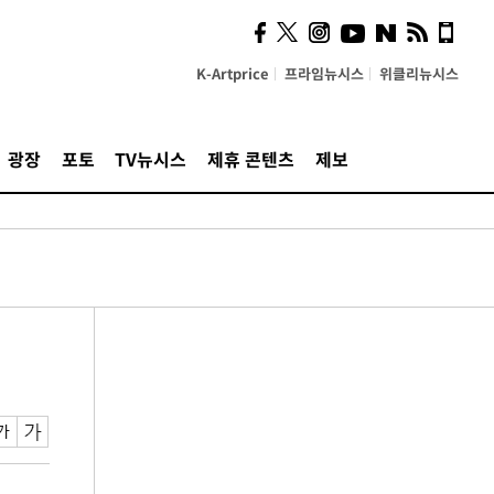
K-Artprice
프라임뉴시스
위클리뉴시스
광장
포토
TV뉴시스
제휴 콘텐츠
제보