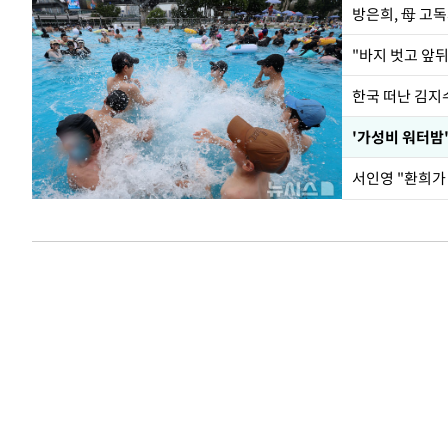
방은희, 母 고독
한국 떠난 김지
서인영 "환희가