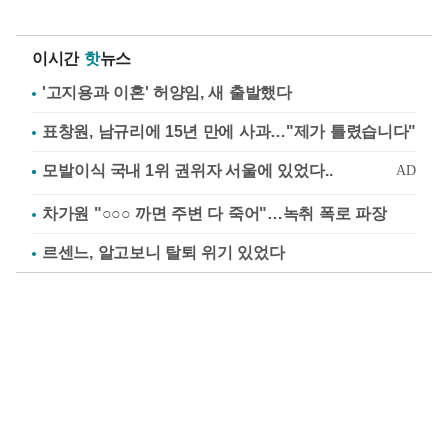
이시간
핫
뉴스
'고지용과 이혼' 허양임, 새 출발했다
표창원, 남규리에 15년 만에 사과…"제가 틀렸습니다"
차가원 "○○○ 까면 주변 다 죽어"…녹취 폭로 파장
르센느, 알고보니 탈퇴 위기 있었다