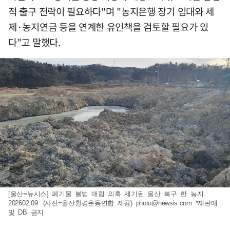
적 출구 전략이 필요하다"며 "농지은행 장기 임대와 세
제·농지연금 등을 연계한 유인책을 검토할 필요가 있
다"고 말했다.
[울산=뉴시스] 폐기물 불법 매립 의혹 제기된 울산 북구 한 농지.
202602.09. (사진=울산환경운동연합 제공)
photo@newsis.com
*재판매
및 DB 금지