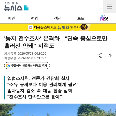
메인
랭킹
섹션
포토
'농지 전수조사' 본격화…"단속 중심으로만
흘러선 안돼" 지적도
기사등록
2026/05/08 06:30:00
가
가
최종수정
2026/05/08 07:12:25
구글에서 선호하는 매체로 추가
입법조사처, 전문가 간담회 실시
"소유 규제보다 이용 관리체계 필요"
임차농지 감소 속 대농 집중 심화
"전수조사 단속만으론 한계"