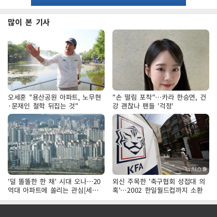
많이 본 기사
오세훈 "용산공원 아파트, 노무현
"손 떨림 포착"…카라 한승연, 건
·문재인 철학 뒤집는 것"
강 괜찮나 팬들 '걱정'
'덜 똘똘한 한 채' 시대 오나…20
외신 주목한 '축구협회 성접대 의
억대 아파트에 쏠리는 관심[세제
혹'…2002 한일월드컵까지 소환
개편, 그 이후②]